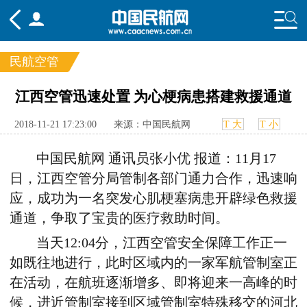
民航空管
频道
江西空管迅速处置 为心梗病患搭建救援通道
头条
要闻
国内
国际
行业
2018-11-21 17:23:00
来源：中国民航网
T 大
T 小
态
航图
智库
专题
舆情
中国民航网 通讯员张小优 报道：11月17
日，江西空管分局管制各部门通力合作，迅速响
应，成功为一名突发心肌梗塞病患开辟绿色救援
通道，争取了宝贵的医疗救助时间。
当天12:04分，江西空管安全保障工作正一
如既往地进行，此时区域内的一家军航管制室正
在活动，在航班逐渐增多、即将迎来一高峰的时
候，进近管制室接到区域管制室特殊移交的河北