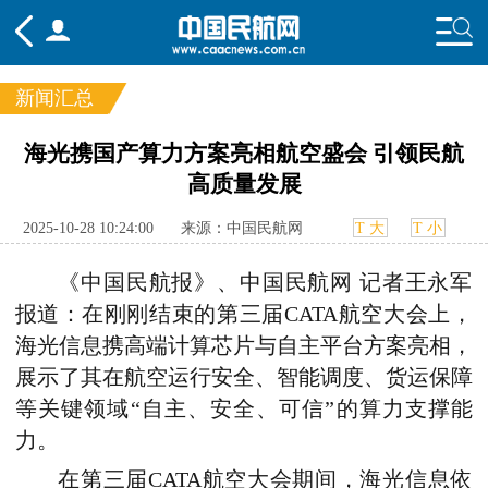
新闻汇总
频道
海光携国产算力方案亮相航空盛会 引领民航
高质量发展
头条
要闻
国内
国际
行业
态
航图
智库
专题
舆情
2025-10-28 10:24:00
来源：中国民航网
T 大
T 小
《中国民航报》、中国民航网 记者王永军
报道：
在刚刚结束的第三届CATA航空大会上，
海光信息携高端计算芯片与自主平台方案亮相，
展示了其在航空运行安全、智能调度、货运保障
等关键领域“自主、安全、可信”的算力支撑能
力。
在第三届CATA航空大会期间，海光信息依