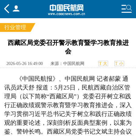
行业管理
频道
西藏区局党委召开警示教育暨学习教育推进
会
头条
要闻
国内
国际
行业
态
航图
智库
专题
舆情
2026-05-26 16:49:00
来源：中国民航网
T 大
T 小
《中国民航报》、中国民航网 记者郝蒙 通
讯员武天舒 报道：5月25日，
民航
西藏
自治
区
管
理
局
（以下简称“西藏区局”）
党委召开树立和践
行正确政绩观警示教育暨学习教育推进会，深入
学习贯彻习近平总书记关于树立和践行正确政绩
观的重要论述，深刻剖析反面典型案例，以案为
鉴、警钟长鸣。
西藏
区局党委书记文斌主持会议