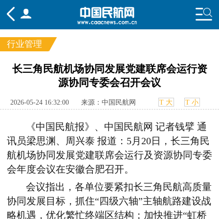
行业管理
频道
长三角民航机场协同发展党建联席会运行资
源协同专委会召开会议
头条
要闻
国内
国际
行业
态
航图
智库
专题
舆情
2026-05-24 16:32:00
来源：中国民航网
T 大
T 小
《中国民航报》、中国民航网 记者钱擘 通
讯员梁思渊、
周兴泰 报道：
5
月
20
日，长三角民
航机场协同发展党建联席会运行及资源协同专委
会年度会议在安徽合肥召开。
会议指出，各单位要紧扣长三角民航高质量
协同发展目标，抓住“四级六轴”主轴航路建设战
略机遇，优化繁忙终端区结构；加快推进“虹桥