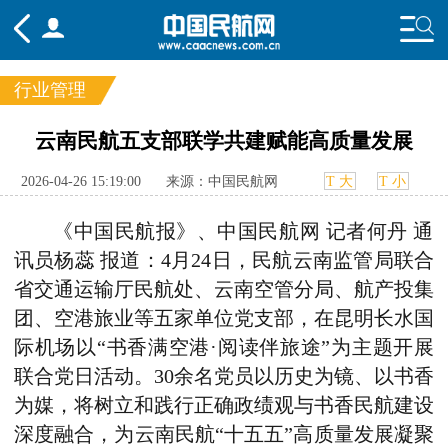
行业管理
频道
云南民航五支部联学共建赋能高质量发展
头条
要闻
国内
国际
行业
2026-04-26 15:19:00
来源：中国民航网
T 大
T 小
态
航图
智库
专题
舆情
《中国民航报》、中国民航网 记者何丹 通
讯员杨蕊 报道：4月24日，民航云南监管局联合
省交通运输厅民航处、云南空管分局、航产投集
团、空港旅业等五家单位党支部，在昆明长水国
际机场以“书香满空港·阅读伴旅途”为主题开展
联合党日活动。30余名党员以历史为镜、以书香
为媒，将树立和践行正确政绩观与书香民航建设
深度融合，为云南民航“十五五”高质量发展凝聚