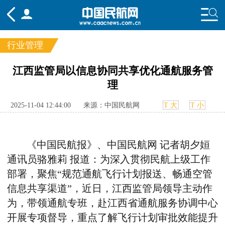
行业管理
频道
江西监管局以信息协同共享优化通航服务管
理
头条
要闻
国内
国际
行业
态
航图
智库
专题
舆情
2025-11-04 12:44:00
来源：中国民航网
T 大
T 小
《中国民航报》、中国民航网
记者胡夕姮
通讯员骆雅莉
报道：为深入贯彻民航上级工作
部署，聚焦“规范通航飞行计划报送、畅通空管
信息共享渠道”，近日，江西监管局领导主动作
为，带领通航专班，赴江西省通航服务协调中心
开展专项督导，重点了解飞行计划审批效能提升