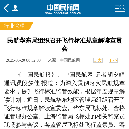
行业管理
频道
民航华东局组织召开飞行标准规章解读宣贯
会
头条
要闻
国内
国际
行业
态
航图
智库
专题
舆情
2025-06-20 08:52:00
来源：中国民航网
T 大
T 小
《中国民航报》、中国民航网 记者胡夕姮
通讯员段梦佳 报道：为深入贯彻落实民航规章
要求，提升飞行标准监管效能，根据年度规章解
读计划，近日，民航华东地区管理局组织召开了
飞行标准规章解读宣贯会。华东局飞标处、合格
证管理办公室、上海监管局飞标处的相关监察员
现场参与会议，各监管局飞标处飞行监察员、客