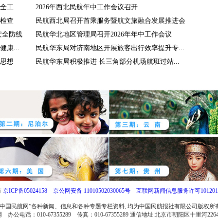
工...
2026年西北民航年中工作会议召开
检查
民航西北局召开首乘服务暨航文旅融合发展推进会
安全防线
民航华北地区管理局召开2026年年中工作会议
康...
民航华东局对济南地区开展旅客出行效率提升专...
思想
民航华东局积极推进 长三角部分机场航班过站...
有
京ICP备05024158
京公网安备 11010502030065号
互联网新闻信息服务许可1012017
中国民航网”各种新闻、信息和各种专题专栏资料, 均为中国民航报社有限公司版权
电话：010-67355289 传真：010-67355289 通信地址:北京市朝阳区十里河2264