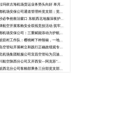
拉玛依古海机场货运业务势头向好 单月...
都机场安保公司通道管理科党支部：党...
秒必争抢救治窗口 东航西北地服深夜护...
津航空开展客舱安全双线竞技活动 筑牢...
都机场安保公司：三重赋能添动力护航...
航驻村工作队：樱桃树下种辣椒，一地...
岛空管站开展树立和践行正确政绩观专...
北机场集团航服公司宜昌空管站为贝迪...
川航空陕西分公司又开西安—阿克苏“...
航西北分公司客舱部乘务三分部党支部...