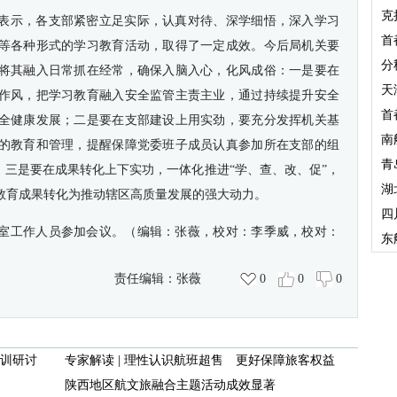
克
表示，各支部紧密立足实际，认真对待、深学细悟，深入学习
首
等各种形式的学习教育活动，取得了一定成效。今后局机关要
分
将其融入日常抓在经常，确保入脑入心，化风成俗：一是要在
天
作风，把学习教育融入安全监管主责主业，通过持续提升安全
首
全健康发展；二是要在支部建设上用实劲，要充分发挥机关基
南
的教育和管理，提醒保障党委班子成员认真参加所在支部的组
青
；三是要在成果转化上下实功，一体化推进“学、查、改、促”，
湖
教育成果转化为推动辖区高质量发展的强大动力。
四
室工作人员参加会议。（编辑：张薇，校对：李季威，校对：
东
责任编辑：
张薇
0
0
0
训研讨
专家解读 | 理性认识航班超售 更好保障旅客权益
陕西地区航文旅融合主题活动成效显著