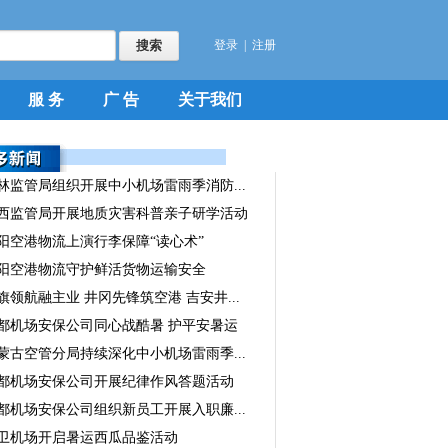
登录
|
注册
服 务
广 告
关于我们
林监管局组织开展中小机场雷雨季消防...
西监管局开展地质灾害科普亲子研学活动
阳空港物流上演行李保障“读心术”
阳空港物流守护鲜活货物运输安全
旗领航融主业 井冈先锋筑空港 吉安井...
都机场安保公司同心战酷暑 护平安暑运
蒙古空管分局持续深化中小机场雷雨季...
都机场安保公司开展纪律作风答题活动
都机场安保公司组织新员工开展入职廉...
卫机场开启暑运西瓜品鉴活动