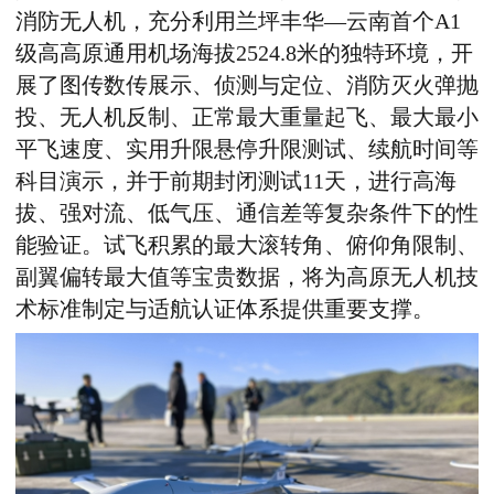
消防无人机，充分利用兰坪丰华—云南首个
A1
级高高原通用机场海拔
2524.8
米的独特环境，开
展了图传数传展示、侦测与定位、消防灭火弹抛
投、无人机反制、正常最大重量起飞、最大最小
平飞速度、实用升限悬停升限测试、续航时间等
科目演示，并于前期封闭测试
11
天，进行高海
拔、强对流、低气压、通信差等复杂条件下的性
能验证。试飞积累的最大滚转角、俯仰角限制、
副翼偏转最大值等宝贵数据，将为高原无人机技
术标准制定与适航认证体系提供重要支撑。