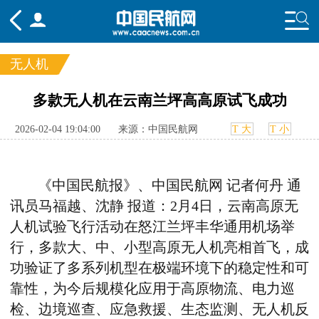
无人机
频道
多款无人机在云南兰坪高高原试飞成功
头条
要闻
国内
国际
行业
2026-02-04 19:04:00
来源：中国民航网
T 大
T 小
态
航图
智库
专题
舆情
《中国民航报》、中国民航网
记者何丹
通
讯员马福越、沈静
报道：
2
月
4
日，云南高原无
人机试验飞行活动在怒江兰坪丰华通用机场举
行，多款大、中、小型高原无人机亮相首飞，成
功验证了多系列机型在极端环境下的稳定性和可
靠性，为今后规模化应用于高原物流、电力巡
检、边境巡查、应急救援、生态监测、无人机反