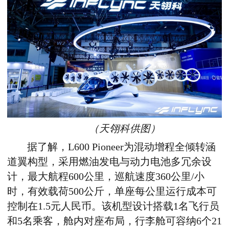
（天翎科供图
）
据了解，
L600 Pioneer
为混动增程全倾转涵
道翼构型，采用燃油发电与动力电池多冗余设
计，最大航程
600
公里，巡航速度
360
公里
/
小
时，有效载荷
500
公斤，单座每公里运行成本可
控制在
1.5
元人民币。该机型设计搭载
1
名飞行员
和
5
名乘客，舱内对座布局，行李舱可容纳
6
个
21