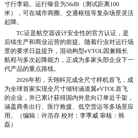
寸行李箱。运行噪音为
56dB
（测试距离
100
米），可在城市商圈、交通枢纽等复杂场景灵活
起降。
TC
证是航空器设计安全性的官方认证，是
后续生产和商业运营的前提。随着行业对运行场
景的要求日益提升，混动构型
eVTOL
因兼顾长
航程与多次起降能力，正成为多家头部企业下一
代产品的重点路线。
2026
年初，天翎科完成全尺寸样机首飞，成
为全球首家实现全尺寸倾转涵道翼
eVTOL
首飞
的企业，并已累计获得国内外意向订单近千架，
涵盖商务出行、医疗救援、低空货运等多场景应
用。（编辑：许浩存 校对：李季威 审核：韩
磊）