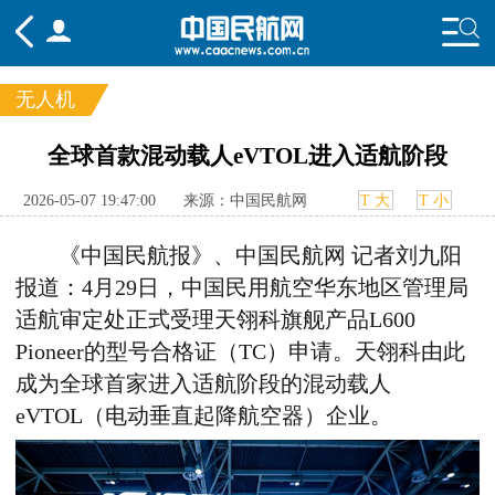
无人机
频道
全球首款混动载人eVTOL进入适航阶段
头条
要闻
国内
国际
行业
2026-05-07 19:47:00
来源：中国民航网
T 大
T 小
态
航图
智库
专题
舆情
《中国民航报》、中国民航网 记者刘九阳
报道：
4
月
29
日，中国民用航空华东地区管理局
适航审定处正式受理天翎科旗舰产品
L600
Pioneer
的型号合格证（
TC
）申请。天翎科由此
成为全球首家进入适航阶段的混动载人
eVTOL
（电动垂直起降航空器）企业。