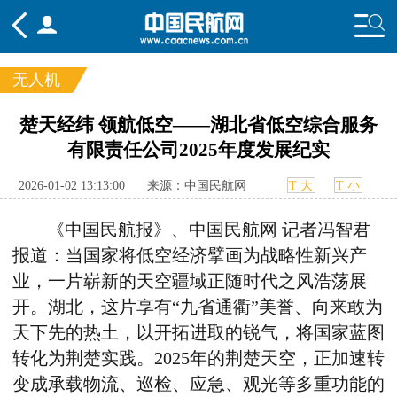
无人机
频道
楚天经纬 领航低空——湖北省低空综合服务
有限责任公司2025年度发展纪实
头条
要闻
国内
国际
行业
态
航图
智库
专题
舆情
2026-01-02 13:13:00
来源：中国民航网
T 大
T 小
《中国民航报》、中国民航网
记者冯智君
报道：
当国家将低空经济擘画为战略性新兴产
业，一片崭新的天空疆域正随时代之风浩荡展
开。湖北，这片享有“九省通衢”美誉、向来敢为
天下先的热土，以开拓进取的锐气，将国家蓝图
转化为荆楚实践。
2025
年的荆楚天空，正加速转
变成承载物流、巡检、应急、观光等多重功能的