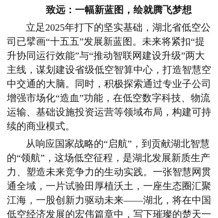
致远：一幅新蓝图，绘就腾飞梦想
立足
2025
年打下的坚实基础，湖北省低空公
司已擘画
“
十五五
”
发展新蓝图。未来将紧扣
“
提
升协同运行效能
”
与
“
推动智联网建设升级
”
两大
主线，谋划建设省级低空智算中心，打造智慧空
中交通的大脑。同时，积极探索通过专业子公司
增强市场化
“
造血
”
功能，在低空数字科技、物流
运输、基础设施投资运营等领域布局，构建可持
续的商业模式。
从响应国家战略的
“
启航
”
，到贡献湖北智慧
的
“
领航
”
，这场低空征程，是湖北发展新质生产
力、塑造未来竞争力的生动实践。一张智慧网贯
通全域，一片试验田厚植沃土，一座生态圈汇聚
江海，一股创新力驱动未来
——
湖北，将在中国
低空经济发展的宏伟篇章中，写下璀璨的楚天一