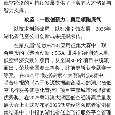
低空经济的可持续发展提供了坚实的人才储备与
智力支撑。
攻坚：一股创新力，奠定领跑底气
以技术创新破局，以标准引领发展。
2025
年
湖北省低空公司创新成果捷报频传。
在第八届“绽放杯”
5G
应用征集大赛中，联
合申报的《聚智创新：
5GA+
北斗躬身荆楚大地
低空经济实践》项目，从全国
300
个项目中脱颖
而出，荣获全国赛三等奖，此前更斩获专题赛一
等奖。在
2025
年“数据要素×”大赛湖北决赛中，
联合申报的《基于多源数据融合驱动的湖北省低
空飞行服务智慧化管控》项目荣获城市治理赛道
优秀奖。在
2025
粤港澳大湾区低空经济高质量发
展大会上正式发布的
2025
低空经济领航者案例征
集结果中，申报的湖北省低空飞行服务平台管理