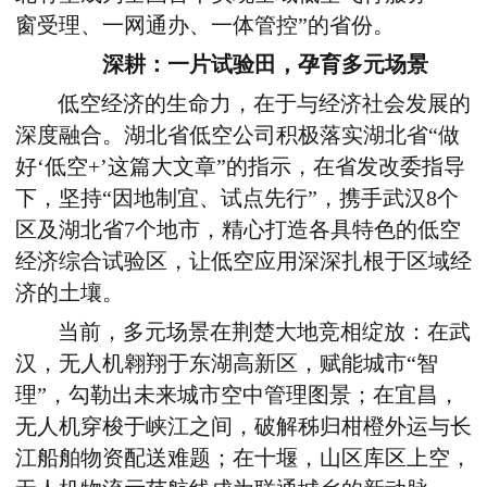
窗受理、一网通办、一体管控”的省份。
深耕：一片试验田，孕育多元场景
低空经济的生命力，在于与经济社会发展的
深度融合。湖北省低空公司积极落实湖北省“做
好‘低空
+
’这篇大文章”的指示，在省发改委指导
下，坚持“因地制宜、试点先行”，携手武汉
8
个
区及湖北省
7
个地市，精心打造各具特色的低空
经济综合试验区，让低空应用深深扎根于区域经
济的土壤。
当前，多元场景在荆楚大地竞相绽放：在武
汉，无人机翱翔于东湖高新区，赋能城市“智
理”，勾勒出未来城市空中管理图景；在宜昌，
无人机穿梭于峡江之间，破解秭归柑橙外运与长
江船舶物资配送难题；在十堰，山区库区上空，