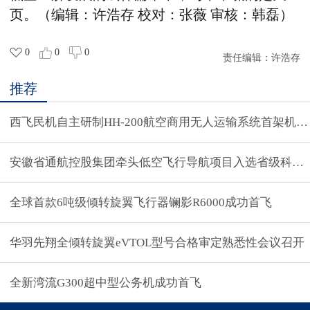
页。（编辑：许浩存 校对：张薇 审核：韩磊）
0
0
0
责任编辑：
许浩存
推荐
西飞民机自主研制HH-200航空商用无人运输系统首架机
安徽省通航控股集团牵头低空飞行导航项目入选省级科技
全球首款6吨级倾转旋翼飞行器镧影R6000成功首飞
华羽先翔全倾转旋翼eVTOL型号合格审定熟悉性会议召开
全新湾流G300超中型公务机成功首飞