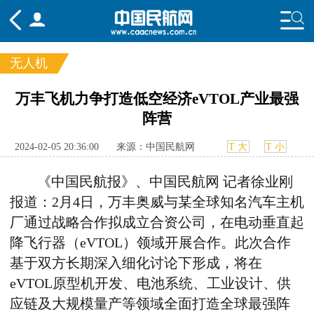
无人机
频道
万丰飞机力争打造低空经济eVTOL产业最强
阵营
头条
要闻
国内
国际
行业
态
航图
智库
专题
舆情
2024-02-05 20:36:00
来源：中国民航网
T 大
T 小
《中国民航报》、中国民航网 记者徐业刚
报道：
2
月
4
日，万丰奥威与某全球知名汽车主机
厂通过战略合作拟成立合资公司，在电动垂直起
降飞行器（
eVTOL
）领域开展合作。此次合作
基于双方长期深入细化讨论下形成，将在
eVTOL
原型机开发、电池系统、工业设计、供
应链及大规模量产等领域全面打造全球最强阵