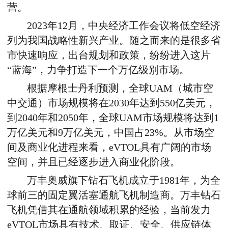
营。
2023
年
12
月，中央经济工作会议将低空经济
列为我国战略性新兴产业。随之而来的是很多省
市快速响应，出台规划和政策，纷纷进入这片
“蓝海”，力争打造下一个万亿级别市场。
根据摩根士丹利预测，全球
UAM
（城市空
中交通）市场规模将在
2030
年达到
550
亿美元，
到
2040
年和
2050
年，全球
UAM
市场规模将达到
1
万亿美元和
9
万亿美元，中国占
23%
。从市场空
间及商业化进程来看，
eVTOL
具有广阔的市场
空间，并且已经逐步进入商业化阶段。
万丰奥威旗下钻石飞机成立于
1981
年，为全
球前三的固定翼活塞通航飞机制造商。万丰钻石
飞机凭借其在通航领域积累的经验，当前发力
eVTOL
市场具有技术、取证、安全、供应链体