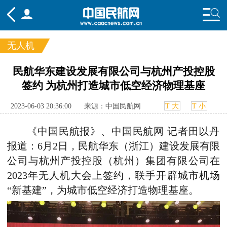
无人机
频道
民航华东建设发展有限公司与杭州产投控股
签约 为杭州打造城市低空经济物理基座
头条
要闻
国内
国际
行业
态
航图
智库
专题
舆情
2023-06-03 20:36:00
来源：中国民航网
T 大
T 小
《中国民航报》、中国民航网 记者田以丹
报道：6月2日，
民航华东（浙江）建设发展有限
公司与杭州
产投控股（杭州）集团
有限公司在
2
023
年无人机大会上签约，联手开辟城市机场
“新基建”，为城市低空经济打造物理基座。