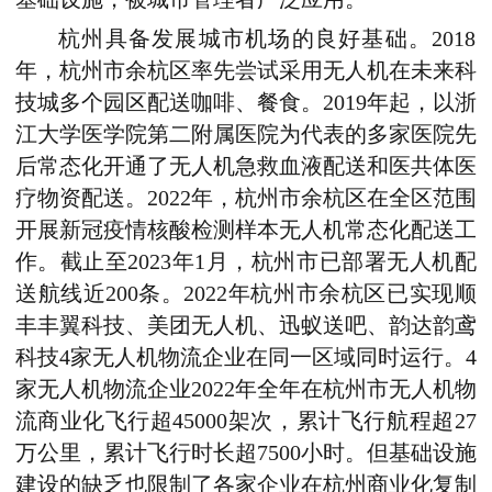
杭州具备发展城市机场的良好基础。
2018
年，杭州市余杭区率先尝试采用无人机在未来科
技城多个园区配送咖啡、餐食。
2019
年起，以浙
江大学医学院第二附属医院为代表的多家医院先
后常态化开通了无人机急救血液配送和医共体医
疗物资配送。
2022
年，杭州市余杭区在全区范围
开展新冠疫情核酸检测样本无人机常态化配送工
作。截止至
2023
年
1
月，杭州市已部署无人机配
送航线近
200
条。
2022
年杭州市余杭区已实现顺
丰丰翼科技、美团无人机、迅蚁送吧、韵达韵鸢
科技
4
家无人机物流企业在同一区域同时运行。
4
家无人机物流企业
2022
年全年在杭州市无人机物
流商业化飞行超
45000
架次，累计飞行航程超
27
万公里，累计飞行时长超
7500
小时。但基础设施
建设的缺乏也限制了各家企业在杭州商业化复制