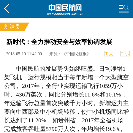
刘清贵
频道
新时代：全力推动安全与效率协调发展
头条
要闻
国内
国际
行业
2018-05-10 11:42:00
来源：《中国民航报》
T 大
T 小
态
航图
智库
专题
舆情
中国民航的发展势头始终旺盛。日均净增1
架飞机，运行规模相当于每年新增一个大型航空
公司。2017年，全行业实现运输飞行1059万小
时、436万架次，同比分别增长11.6%和10.1%，
年运输飞行总量首次突破千万小时。新增运力主
要向中西部及中小机场转移，使中小机场同比增
长达到了11.20%。如贵州省，2017年全省机场
完成旅客吞吐量5790万人次，年均增长19.6%。