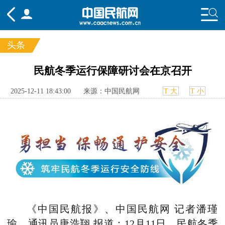
头条
频道
民航冬季运行保障研讨会在京召开
头条
要闻
国内
国际
行业
2025-12-11 18:43:00
来源：中国民航网
T 大
T 小
态
航图
智库
专题
舆情
《中国民航报》、中国民航网 记者潘瑾
瑜 通讯员唐浩翔 报道：12月11日，民航冬季