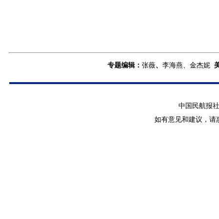
专题编辑：
张薇
、
李海燕、金杰妮
中国民航报社 版
如有意见和建议，请惠赐E-m