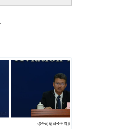
况
综合司副司长王海波
航空安全