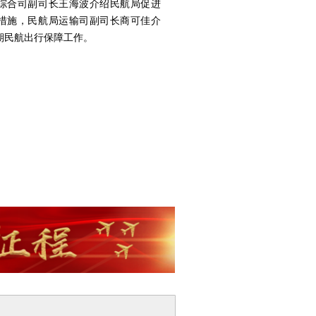
综合司副司长王海波介绍民航局促进
措施，民航局运输司副司长商可佳介
期民航出行保障工作。