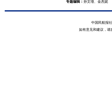
专题编辑
：
孙文瑾、金杰妮
中国民航报社 版
如有意见和建议，请惠赐E-m