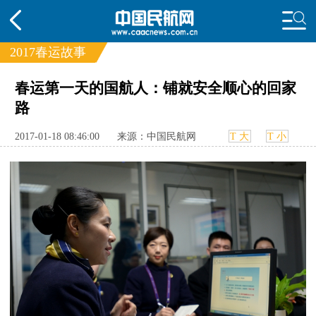
2017春运故事
春运第一天的国航人：铺就安全顺心的回家
频道
路
头条
要闻
国内
国际
行业
2017-01-18 08:46:00
来源：中国民航网
T 大
T 小
动态
直播
航图
智库
专题
频
投诉