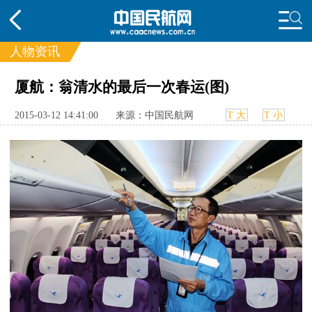
人物资讯
厦航：翁清水的最后一次春运(图)
频道
头条
要闻
国内
国际
行业
2015-03-12 14:41:00
来源：中国民航网
T 大
T 小
动态
直播
航图
智库
专题
频
投诉