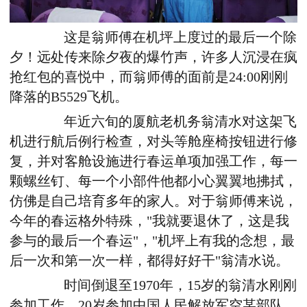
这是翁师傅在机坪上度过的最后一个除
夕！远处传来除夕夜的爆竹声，许多人沉浸在疯
抢红包的喜悦中，而翁师傅的面前是24:00刚刚
降落的B5529飞机。
年近六旬的厦航老机务翁清水对这架飞
机进行航后例行检查，对头等舱座椅按钮进行修
复，并对客舱设施进行春运单项加强工作，每一
颗螺丝钉、每一个小部件他都小心翼翼地拂拭，
仿佛是自己培育多年的家人。对于翁师傅来说，
今年的春运格外特殊，"我就要退休了，这是我
参与的最后一个春运"，"机坪上有我的念想，最
后一次和第一次一样，都得好好干"翁清水说。
时间倒退至1970年，15岁的翁清水刚刚
参加工作，20岁参加中国人民解放军空某部队，