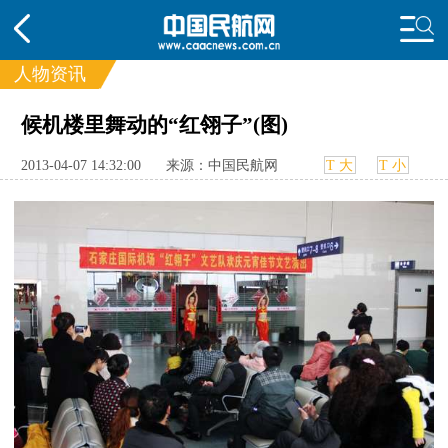
人物资讯
候机楼里舞动的“红翎子”(图)
频道
头条
要闻
国内
国际
行业
2013-04-07 14:32:00
来源：中国民航网
T 大
T 小
动态
直播
航图
智库
专题
频
投诉