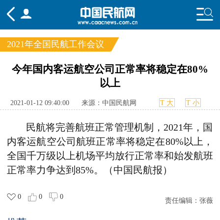
2021年全国民航工作会议
频道
今年国内客运航空公司正常率将稳定在80%
以上
头条
要闻
国内
国际
行业
态
航图
智库
专题
舆情
2021-01-12 09:40:00
来源：中国民航网
T 大
T 小
民航将完善航班正常管理机制，2021年，国
内客运航空公司航班正常率将稳定在80%以上，
全国千万级以上机场平均放行正常率和始发航班
正常率力争达到85%。（中国民航报）
0
0
0
责任编辑：
张薇