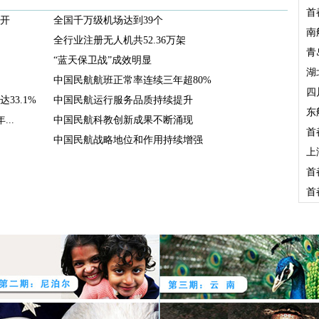
首
召开
全国千万级机场达到39个
南
全行业注册无人机共52.36万架
青
“蓝天保卫战”成效明显
湖
中国民航航班正常率连续三年超80%
四
33.1%
中国民航运行服务品质持续提升
东
..
中国民航科教创新成果不断涌现
首
中国民航战略地位和作用持续增强
上
首
首