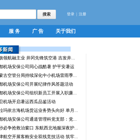
登录
|
注册
服 务
广 告
关于我们
旗领航融主业 井冈先锋筑空港 吉发井...
都机场安保公司同心战酷暑 护平安暑运
蒙古空管分局持续深化中小机场雷雨季...
都机场安保公司开展纪律作风答题活动
都机场安保公司组织新员工开展入职廉...
卫机场开启暑运西瓜品鉴活动
拉玛依古海机场货运业务势头向好 单月...
都机场安保公司通道管理科党支部：党...
秒必争抢救治窗口 东航西北地服深夜护...
津航空开展客舱安全双线竞技活动 筑牢...