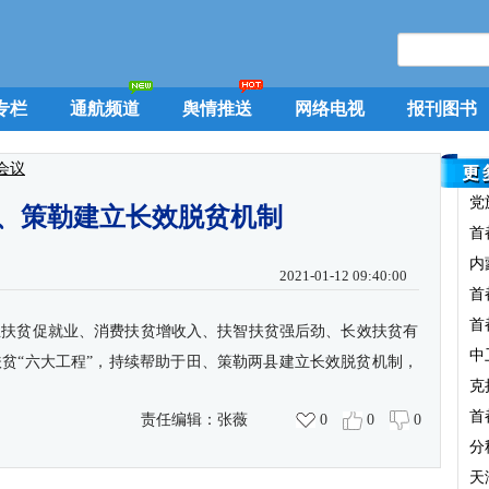
专栏
通航频道
舆情推送
网络电视
报刊图书
会议
党
、策勒建立长效脱贫机制
首
内
2021-01-12 09:40:00
首
首
业扶贫促就业、消费扶贫增收入、扶智扶贫强后劲、长效扶贫有
中
扶贫“六大工程”，持续帮助于田、策勒两县建立长效脱贫机制，
克
首
责任编辑：
张薇
0
0
0
分
天