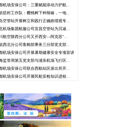
都机场安保公司：三重赋能添动力护航...
航驻村工作队：樱桃树下种辣椒，一地...
岛空管站开展树立和践行正确政绩观专...
北机场集团航服公司宜昌空管站为贝迪...
川航空陕西分公司又开西安—阿克苏“...
航西北分公司客舱部乘务三分部党支部...
都机场安保公司开展暑期健康安全专项宣讲
海监管局第五党支部与浦东机场飞行区...
都机场安保公司联合西航站区派出所开...
都机场安保公司开展民航安检知识进校...