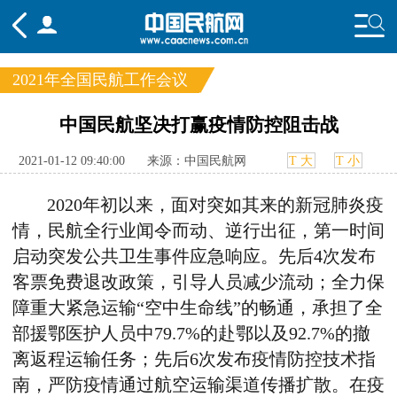
2021年全国民航工作会议
频道
中国民航坚决打赢疫情防控阻击战
头条
要闻
国内
国际
行业
2021-01-12 09:40:00
来源：中国民航网
T 大
T 小
态
航图
智库
专题
舆情
2020年初以来，面对突如其来的新冠肺炎疫
情，民航全行业闻令而动、逆行出征，第一时间
启动突发公共卫生事件应急响应。先后4次发布
客票免费退改政策，引导人员减少流动；全力保
障重大紧急运输“空中生命线”的畅通，承担了全
部援鄂医护人员中79.7%的赴鄂以及92.7%的撤
离返程运输任务；先后6次发布疫情防控技术指
南，严防疫情通过航空运输渠道传播扩散。在疫