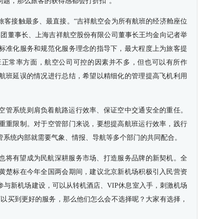
问题，那么旅客的获得感都会打折扣”。
旅客接触最多、最直接。“吉祥航空会为所有航班的经济舱座位
集团董事长、上海吉祥航空股份有限公司董事长王均金向记者举
标准化服务和规范化服务理念的指导下，最大程度上为旅客提
班正常率方面，航空公司可控的因素并不多，但也可以有所作
航班延误的情况进行总结，希望以精细化的管理提高飞机利用
空管系统则肩负着航路运行效率、保证空中交通安全的重任。
重重限制。对于空管部门来说，要想提高航班运行效率，践行
管系统内部就需要气象、情报、导航等多个部门的共同配合。
也将有望成为民航深耕服务市场、打造服务品牌的新契机。全
黄楚标在今年全国两会期间，建议北京新机场积极引入民营资
参与新机场建设，可以从转机酒店、VIP休息室入手，刺激机场
可以买到更好的服务，那么他们怎么会不选择呢？大家有选择，