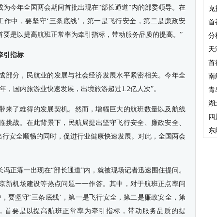
正霖成为今年全国两会期间首批出现在“部长通道”内的部委领导。在
克
工作中，要坚守‘三条底线’，第一是飞行安全，第二是廉政安
首
首要是以提高航班正常率为牵引指标，带动服务品质的提高。”
分
天
牵引指标
首
成部分，民航业的发展与社会经济发展水平紧密相关。今年全
南
6年，国内旅游业快速发展，出境旅游超过1.2亿人次”。
青
湖
带来了难得的发展契机。然而，增幅巨大的航班数量以及航线
四
临挑战。在此背景下，民航局提出坚守飞行安全、廉政安全、
东
众出行安全顺畅的同时，促进行业健康快速发展。对此，全国两会
长冯正霖一出现在“部长通道”内，就被现场记者迅速围住提问。
京新机场建设等热点问题一一作答。其中，对于航班正点率问
中，要坚守‘三条底线’，第一是飞行安全，第二是廉政安全，第
，首要是以提高航班正常率为牵引指标，带动服务品质的提