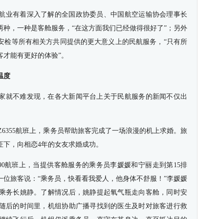
航业有着深入了解的全国政协委员、中国航空运输协会理事长
两种，一种是客舱服务，“在这方面我们已经做得很好了”；另外
安检等所有相关方共同提供的更大意义上的民航服务，“只有所
客才能有更好的体验”。
温度
家就不难发现，在各大新闻平台上关于民航服务的新闻不仅出
CZ6355航班上，乘务员帮助旅客完成了一场浪漫的机上求婚。旅
证下，向相恋4年的女友求婚成功。
2990航班上，当提供客舱服务的乘务员李媛媛和宁丽走到第15排
一位旅客说：“乘务员，快看看我爱人，他身体不舒服！”李媛媛
乘务长姚静。了解情况后，姚静提起氧气瓶走向客舱，同时安
随后的时间里，机组协助广播寻找到的医生及时对旅客进行救