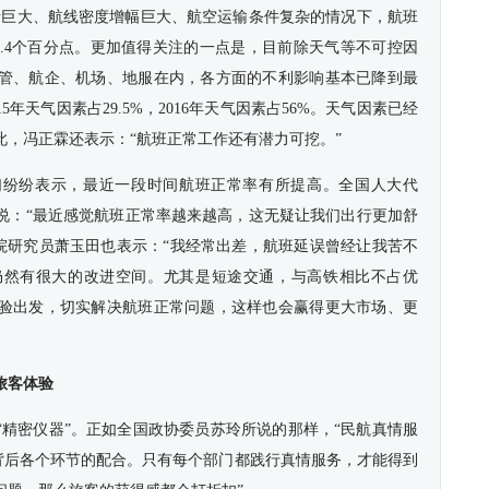
长量巨大、航线密度增幅巨大、航空运输条件复杂的情况下，航班
高了8.4个百分点。更加值得关注的一点是，目前除天气等不可控因
管、航企、机场、地服在内，各方面的不利影响基本已降到最
年天气因素占29.5%，2016年天气因素占56%。天气因素已经
，冯正霖还表示：“航班正常工作还有潜力可挖。”
们纷纷表示，最近一段时间航班正常率有所提高。全国人大代
说：“最近感觉航班正常率越来越高，这无疑让我们出行更加舒
画院研究员萧玉田也表示：“我经常出差，航班延误曾经让我苦不
仍然有很大的改进空间。尤其是短途交通，与高铁相比不占优
验出发，切实解决航班正常问题，这样也会赢得更大市场、更
旅客体验
“精密仪器”。正如全国政协委员苏玲所说的那样，“民航真情服
开背后各个环节的配合。只有每个部门都践行真情服务，才能得到