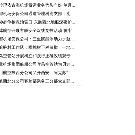
拉玛依古海机场货运业务势头向好 单月...
都机场安保公司通道管理科党支部：党...
秒必争抢救治窗口 东航西北地服深夜护...
津航空开展客舱安全双线竞技活动 筑牢...
都机场安保公司：三重赋能添动力护航...
航驻村工作队：樱桃树下种辣椒，一地...
岛空管站开展树立和践行正确政绩观专...
北机场集团航服公司宜昌空管站为贝迪...
川航空陕西分公司又开西安—阿克苏“...
航西北分公司客舱部乘务三分部党支部...