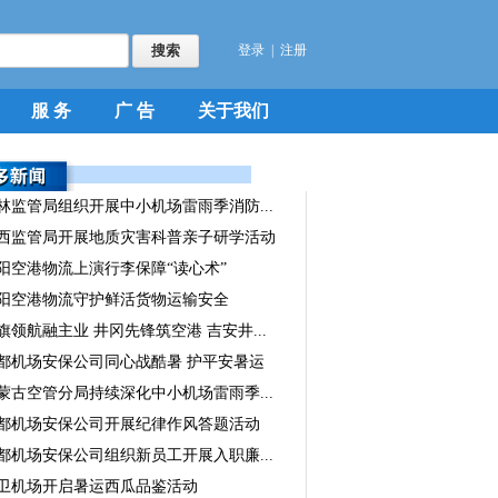
登录
|
注册
服 务
广 告
关于我们
林监管局组织开展中小机场雷雨季消防...
西监管局开展地质灾害科普亲子研学活动
阳空港物流上演行李保障“读心术”
阳空港物流守护鲜活货物运输安全
旗领航融主业 井冈先锋筑空港 吉安井...
都机场安保公司同心战酷暑 护平安暑运
蒙古空管分局持续深化中小机场雷雨季...
都机场安保公司开展纪律作风答题活动
都机场安保公司组织新员工开展入职廉...
卫机场开启暑运西瓜品鉴活动