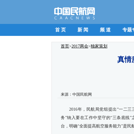
首 页
新 闻
频 道
专题
首页
>
2017两会
>
独家策划
真情
来源：
中国民航网
2016年，民航局党组提出“一二
务”纳入要在工作中坚守的“三条底线
台，明确“全面提高航空服务能力”是民