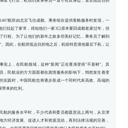
继续飞行后，机组仍派乘务员一直守在其身边，直至抵达目的
CA1407航班由北京飞往成都。乘务组在提供客舱服务时发现，一
他们拉起了家常，得知他们一家3口原本要回成都老家过年，但
了行程。为了让他们的新年之旅多些美好记忆，乘务员了解到
叔”。因此，在航班抵达目的地之后，机组特意请他最后下机，让
。
事实上，在民航领域，这种“新闻”正在逐渐变得“不新鲜”。其
员，民航业的方方面面都在真情服务的影响下，悄然发生着变
的实践时，中国民航也将逐步形成一个同时代表高效、高端的
展带来的红利。
民航的服务水平时，不少代表和委员都愿意说上两句，从京津
地方经济发展、促进人才和资源流动，再到法律法规的完善，