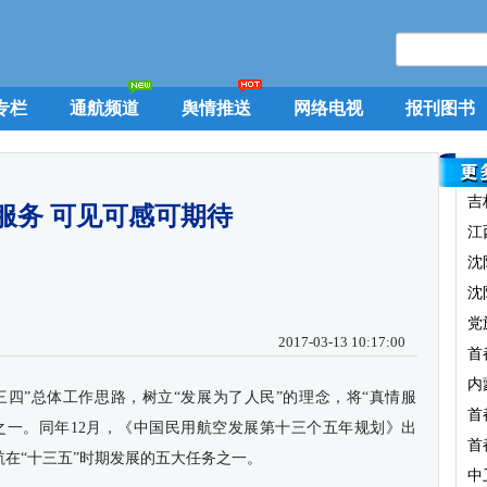
专栏
通航频道
舆情推送
网络电视
报刊图书
吉
服务 可见可感可期待
江
沈
沈
党
2017-03-13 10:17:00
首
内
三三四”总体工作思路，树立“发展为了人民”的理念，将“真情服
首
”之一。同年12月，《中国民用航空发展第十三个五年规划》出
首
航在“十三五”时期发展的五大任务之一。
中