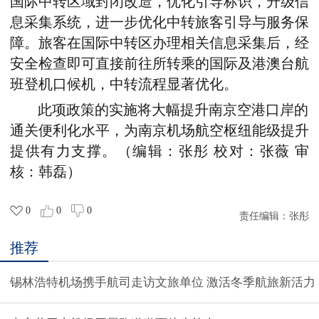
国际中转区域封闭改造，优化引导标识，升级信
息采集系统，进一步
优化
中转旅客引导与服务保
障
。
旅客在国际中转区办理相关信息采集后
，
经
安全检查
即可
直接
前往
所转乘
的
国际
及港澳台
航
班登机口候机
，中转流程显著优化
。
此项政策的实施将大幅提升南京空港口岸的
通关便利化水平，为南京机场航空枢纽能级提升
提供有力支撑。（编辑：张彤 校对：张薇 审
核：韩磊）
0
0
0
责任编辑：
张彤
推荐
锡林浩特机场携手航司走访文旅单位 激活冬季航旅新活力