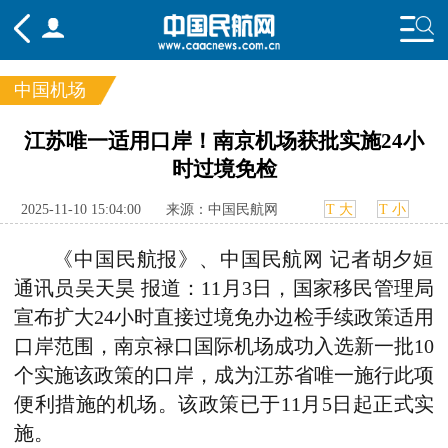
中国机场
频道
江苏唯一适用口岸！南京机场获批实施24小
时过境免检
头条
要闻
国内
国际
行业
态
航图
智库
专题
舆情
2025-11-10 15:04:00
来源：中国民航网
T 大
T 小
《中国民航报》、中国民航网 记者胡夕姮
通讯员吴天昊 报道：11月3日，国家移民管理局
宣布扩大24小时直接过境免办边检手续政策适用
口岸范围，南京禄口国际机场成功入选新一批10
个实施该政策的口岸，成为江苏省唯一施行此项
便利措施的机场。该政策已于11月5日起正式实
施。