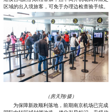
区域
的出入境旅客，可免于办理
边检查验手续。
（
房天翔/摄）
为保障新政顺利落地，
前期
南京机场
已完成