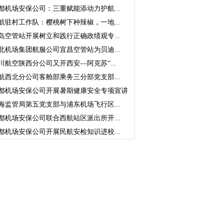
都机场安保公司：三重赋能添动力护航...
航驻村工作队：樱桃树下种辣椒，一地...
岛空管站开展树立和践行正确政绩观专...
北机场集团航服公司宜昌空管站为贝迪...
川航空陕西分公司又开西安—阿克苏“...
航西北分公司客舱部乘务三分部党支部...
都机场安保公司开展暑期健康安全专项宣讲
海监管局第五党支部与浦东机场飞行区...
都机场安保公司联合西航站区派出所开...
都机场安保公司开展民航安检知识进校...