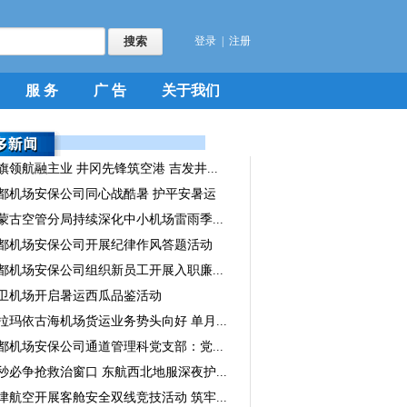
登录
|
注册
服 务
广 告
关于我们
旗领航融主业 井冈先锋筑空港 吉发井...
都机场安保公司同心战酷暑 护平安暑运
蒙古空管分局持续深化中小机场雷雨季...
都机场安保公司开展纪律作风答题活动
都机场安保公司组织新员工开展入职廉...
卫机场开启暑运西瓜品鉴活动
拉玛依古海机场货运业务势头向好 单月...
都机场安保公司通道管理科党支部：党...
秒必争抢救治窗口 东航西北地服深夜护...
津航空开展客舱安全双线竞技活动 筑牢...