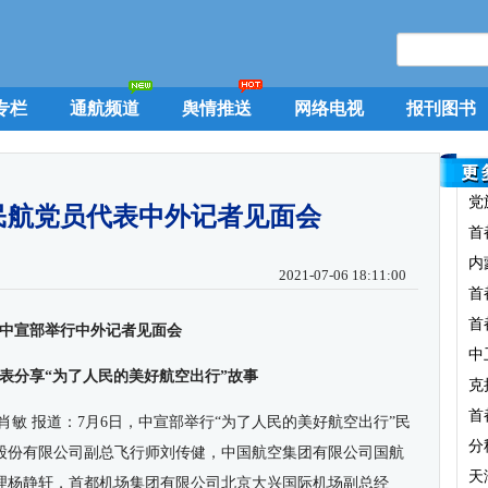
专栏
通航频道
舆情推送
网络电视
报刊图书
党
民航党员代表中外记者见面会
首
内
2021-07-06 18:11:00
首
首
中宣部举行中外记者见面会
中
表分享“为了人民的美好航空出行”故事
克
首
肖敏 报道：7月6日，中宣部举行“为了人民的美好航空出行”民
分
股份有限公司副总飞行师刘传健，中国航空集团有限公司国航
天
理杨静轩，首都机场集团有限公司北京大兴国际机场副总经