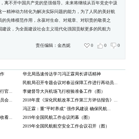
展，离不开中国共产党的坚强领导。未来将继续从百年党史中汲
这一精神动力转化为解决实际问题的能力，为了人民的美好航
员的先锋模范作用，永葆对生命、对规章、对职责的敬畏之
国建设，为全面建设社会主义现代化强国贡献更多的民航力
责任编辑：
金杰妮
0
0
0
作
华北局迅速传达学习冯正霖局长讲话精神
民航局召开专题会议对春运保障工作进行再动员...
官...
李健督导大兴机场飞行校验准备工作（图）
会...
2018年度《深化民航改革工作第三方评估报告》...
冯正霖：重“平时养成” 强作风建设 确保民航...
看...
2019年全国民航工作会议闭幕（图）
2019年全国民航航空安全工作会议召开（图）