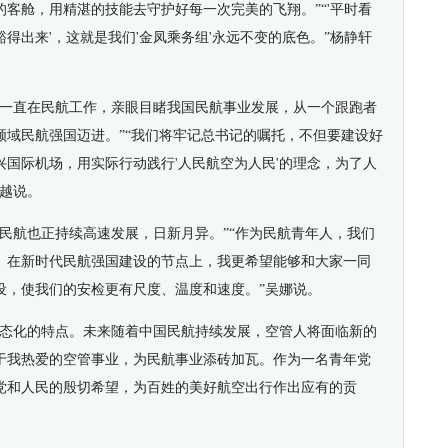
客舱，用精湛的技能去守护好每一次完美的飞翔。”“'平时看
得出来'，这就是我们'金凤乘务组'永远不变的底色。”杨静轩
我一直在民航工作，亲眼目睹我国民航事业发展，从一个跟跑者
领域民航强国迈进。”“我们将牢记总书记的嘱托，不但要建设好
国际机场，用实际行动践行'人民航空为人民'的理念，为了人
孔越说。
民航也正持续高速发展，日新月异。”“作为民航青年人，我们
。在新时代民航强国建设的节点上，我更希望能够和大家一同
设，使我们的安检更有尺度、温度和速度。”吴娜说。
常态化的特点。未来随着中国民航持续发展，空管人将面临新的
于我热爱的空管事业，为民航事业添砖加瓦。作为一名青年党
党和人民的殷切希望，为百姓的美好航空出行作出应有的贡