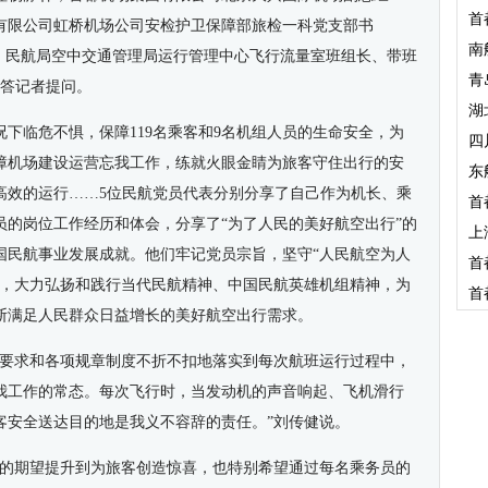
首
有限公司虹桥机场公司安检护卫保障部旅检一科党支部书
南
娜，民航局空中交通管理局运行管理中心飞行流量室班组长、带班
青
回答记者提问。
湖
下临危不惧，保障119名乘客和9名机组人员的生命安全，为
四
障机场建设运营忘我工作，练就火眼金睛为旅客守住出行的安
东
高效的运行……5位民航党员代表分别分享了自己作为机长、乘
首
员的岗位工作经历和体会，分享了“为了人民的美好航空出行”的
上
国民航事业发展成就。他们牢记党员宗旨，坚守“人民航空为人
首
线，大力弘扬和践行当代民航精神、中国民航英雄机组精神，为
首
断满足人民群众日益增长的美好航空出行需求。
项要求和各项规章制度不折不扣地落实到每次航班运行过程中，
我工作的常态。每次飞行时，当发动机的声音响起、飞机滑行
客安全送达目的地是我义不容辞的责任。”刘传健说。
客的期望提升到为旅客创造惊喜，也特别希望通过每名乘务员的