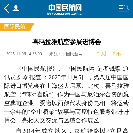
国际民航
频道
喜玛拉雅航空参展进博会
头条
要闻
国内
国际
行业
2025-11-06 14:33:00
来源：中国民航网
T 大
T 小
态
航图
智库
专题
舆情
《中国民航报》、中国民航网 记者钱擘 通
讯员罗珍 报道 ：2025年11月5日，第八届中国国
际进口博览会在上海盛大启幕。此次，喜马拉雅
航空（简称“喜航”）作为中国与尼泊尔合资的航
空典范企业，受邀以西藏代表身份亮相，将运营
十余年的“空中桥梁”故事与高原特色服务带进进
博会，亮相人文交流与区域合作展区。
自2014年成立以来，喜航始终以“立足高