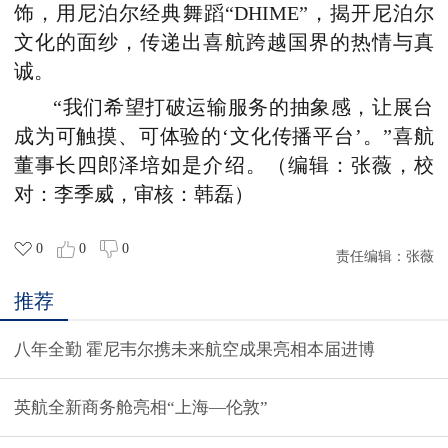
饰，用尼泊尔经典舞蹈“DHIME”，揭开尼泊尔
文化的面纱，传递出喜航跨越国界的热情与真
诚。
“我们希望打破运输服务的抽象感，让展台
成为可触摸、可体验的‘文化传播平台’。”喜航
董事长四郎泽培如是介绍。（编辑：张薇，校
对：李季威，审核：韩磊）
0
0
0
责任编辑：
张薇
推荐
八年全勤 霍尼韦尔携未来航空成果亮相本届进博
英航全新商务舱亮相“上海—伦敦”