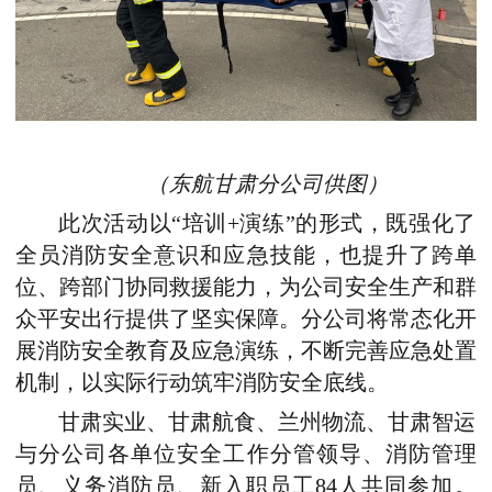
（
东航甘肃分公司供图）
此次活动以“培训+演练”的形式，既强化了
全员消防安全意识和应急技能，也提升了跨单
位、跨部门协同救援能力，为公司安全生产和群
众平安出行提供了坚实保障。分公司将常态化开
展消防安全教育及应急演练，不断完善应急处置
机制，以实际行动筑牢
消防
安全
底
线。
甘肃实业、甘肃航食、兰州物流、甘肃智运
与
分公司各单位安全工作分管领导、消防管理
员、义务消防员
、
新入职员工84人共同参
加
。