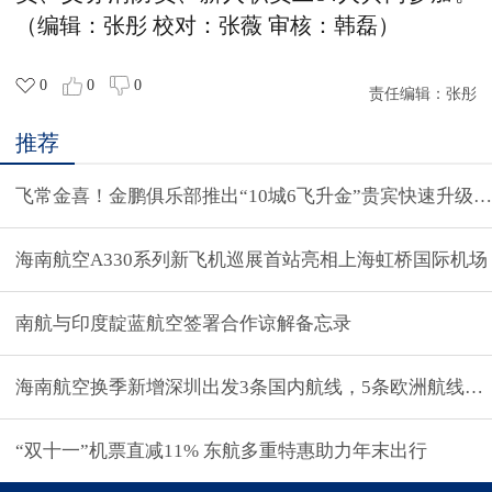
（编辑：张彤 校对：张薇 审核：韩磊）
0
0
0
责任编辑：
张彤
推荐
飞常金喜！金鹏俱乐部推出“10城6飞升金”贵宾快速升级
海南航空A330系列新飞机巡展首站亮相上海虹桥国际机场
南航与印度靛蓝航空签署合作谅解备忘录
海南航空换季新增深圳出发3条国内航线，5条欧洲航线可
“双十一”机票直减11% 东航多重特惠助力年末出行