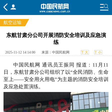
航空运输
频道
东航甘肃分公司开展消防安全培训及应急演
练
头条
要闻
国内
国际
行业
态
航图
智库
专题
舆情
2025-11-12 14:14:00
来源：中国民航网
T 大
T 小
中国民航网 通讯员王振同 报道：11月11
日，东航甘肃分公司组织了以“全民消防、生命
至上——安全用火用电”为主题的消防安全培训
及应急处置演练。