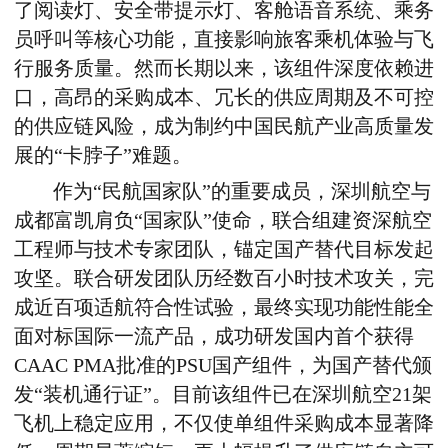
了阅读灯、安全带提示灯、客舱语音系统、乘务
员呼叫等核心功能
，
直接影响旅客乘机体验与飞
行服务质量。然而长期以来
，
该组件深度依赖进
口
，
高昂的采购成本、冗长的供应周期及不可控
的供应链风险
，
成为制约中国民航产业高质量发
展的
“
卡脖子
”
难题。
作为
“
民航国家队
”
的重要成员
，
深圳航空与
成都富凯肩负
“
国家队
”
使命
，
联合组建资深航空
工程师与技术专家团队
，
锚定国产替代目标发起
攻坚。联合研发团队历经数百小时技术攻关
，
完
成近百项适航符合性试验
，
最终实现功能性能全
面对标国际一流产品
，
成功研发国内首个获得
CAAC PMA批准的PSU国产组件
，
为国产替代颁
发
“
装机通行证
”
。目前该组件已在深圳航空21架
飞机上稳定应用
，
不仅使单组件采购成本显著降