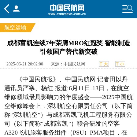
航空运输
频道
成都富凯连续7年荣膺MRO红冠奖 智能制造
引领国产替代新突破
头条
要闻
国内
国际
行业
态
航图
智库
专题
舆情
2025-06-21 20:02:00
来源：中国民航网
T 大
T 小
《中国民航报》、中国民航网 记者田以丹
通讯员严寒、杨红
报道:6月11日-13日，在航空
维修领域最具影响力的年度盛会——2025中国航
空维修峰会上，深圳航空有限责任公司（以下简
称“深圳航空”）与成都富凯飞机工程服务有限公
司（以下简称“成都富凯”）联合研发的空客
A320飞机旅客服务组件（PSU）PMA项目，在