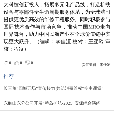
大科技创新投入
，
拓展多元化产品线
，
打造机载
设备与零部件全生命周期服务体系
，
为全球航司
提供更优质高效的维修工程服务。同时积极参与
国际技术合作与市场竞争
，
推动中国MRO走向
世界舞台
，
助力中国民航产业在全球价值链中实
现更大跃升。
（
编辑：李佳洹 校对：王亚玲 审
核：程凌
）
0
0
0
责任编辑：
李佳洹
推荐
长三角“四城五场”宣传接力 共筑消费维权“空中课堂”
东航山东分公司开展“琴岛护航-2025”安保综合演练