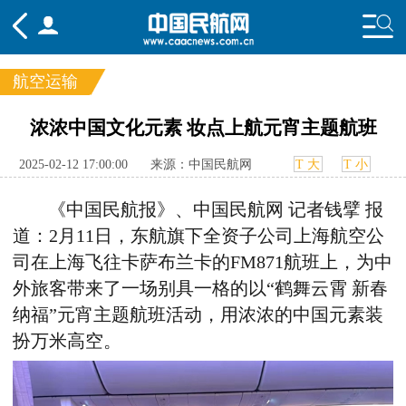
航空运输
频道
浓浓中国文化元素 妆点上航元宵主题航班
头条
要闻
国内
国际
行业
2025-02-12 17:00:00
来源：中国民航网
T 大
T 小
态
航图
智库
专题
舆情
《中国民航报》、中国民航网 记者钱擘 报
道：2月11日，东航旗下全资子公司上海航空公
司在上海飞往卡萨布兰卡的FM871航班上，为中
外旅客带来了一场别具一格的以“鹤舞云霄 新春
纳福”元宵主题航班活动，用浓浓的中国元素装
扮万米高空。