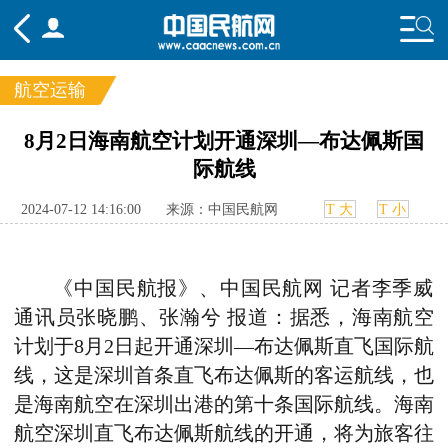
航空运输
频道
8月2日海南航空计划开通深圳—布达佩斯国
际航线
头条
要闻
国内
国际
行业
态
航图
智库
专题
舆情
2024-07-12 14:16:00
来源：中国民航网
T 大
T 小
《中国民航报》、中国民航网 记者李季威
通讯员张晓鹏、张瀚兮 报道：据悉，海南航空
计划于
8
月
2
日起开通深圳—布达佩斯直飞国际航
线，
这是深圳首条直飞布达佩斯的客运航线，
也
是海南航空在深圳出港的第十条国际航线。海南
航空深圳直飞布达佩斯航线的开通，将为旅客往