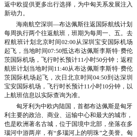
返中欧提供更多出行选择，
为
中匈关系
发展注入
新动力。
海南航空深圳—布达佩斯往返国际航线计划
每周执行两个往返航班，班期为每周一、五。去
程航班计划北京时间
02:00
从深圳宝安国际机场
起飞，当地时间
07:50
抵达布达佩斯李斯特·费伦
茨国际机场，飞行时长预计
11
小时
50
分钟；返程
航班计划当地时间
11:40
从布达佩斯李斯特·费伦
茨国际机场起飞，次日北京时间
04:50
到达深圳
宝安国际机场，飞行时长预计
11
小时
10
分钟，以
上航班信息以实际查询为准。
匈牙利为
中欧内陆国，首都布达佩斯是匈牙
利主要的政治、商业、运输中心和最大的城市，
也是欧洲著名古城，位于国境中北部，坐落在多
瑙河中游两岸，有“多瑙河上的明珠”之美誉。匈