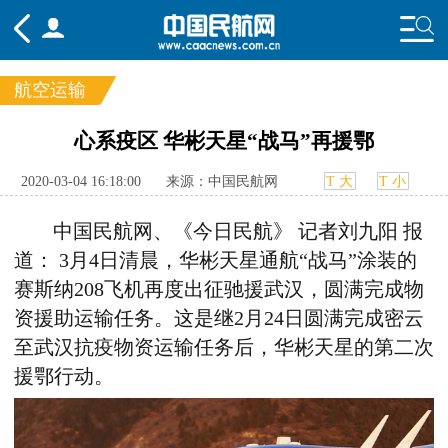
航空运输
频道
心系疫区 华彬天星“战马”再援鄂
头条
要闻
国内
国际
行业
2020-03-04 16:18:00
来源：中国民航网
T 大
T 小
态
航图
智库
专题
舆情
中国民航网、《今日民航》 记者刘九阳 报
道： 3月4日清晨，华彬天星通航“战马”涂装的
赛斯纳208飞机再度出征驰援武汉，圆满完成物
资援助运输任务。这是继2月24日圆满完成密云
至武汉抗疫物资运输任务后，华彬天星的第二次
援鄂行动。