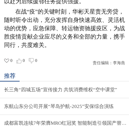
以赴为后续援鄂任务提供强援。
在战“疫”的关键时刻，华彬天星责无旁贷，
随时听令出动，充分发挥自身快速高效、灵活机
动的优势，应急保障、转运物资驰援疫区，为战
胜疫情贡献企业应尽的义务和全部的力量，携手
同行，共度难关。
0
0
0
责任编辑：
李海燕
推荐
长三角“四城五场”宣传接力 共筑消费维权“空中课堂”
东航山东分公司开展“琴岛护航-2025”安保综合演练
成都富凯连续7年荣膺MRO红冠奖 智能制造引领国产替代