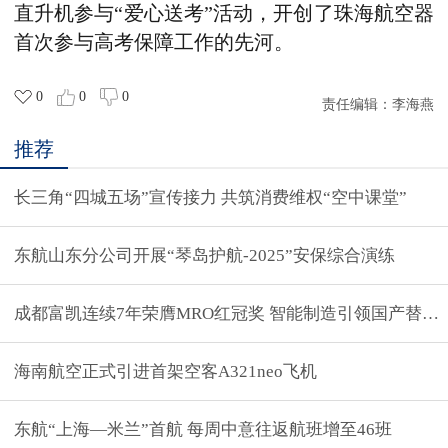
直升机参与“爱心送考”活动，开创了珠海航空器
首次参与高考保障工作的先河。
0
0
0
责任编辑：
李海燕
推荐
长三角“四城五场”宣传接力 共筑消费维权“空中课堂”
东航山东分公司开展“琴岛护航-2025”安保综合演练
成都富凯连续7年荣膺MRO红冠奖 智能制造引领国产替代
海南航空正式引进首架空客A321neo飞机
东航“上海—米兰”首航 每周中意往返航班增至46班