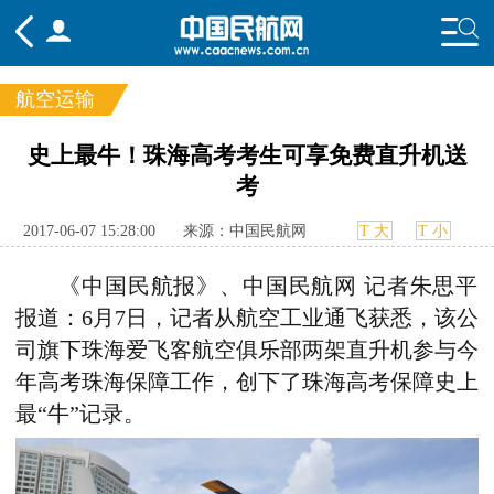
航空运输
频道
史上最牛！珠海高考考生可享免费直升机送
考
头条
要闻
国内
国际
行业
态
航图
智库
专题
舆情
2017-06-07 15:28:00
来源：中国民航网
T 大
T 小
《中国民航报》、中国民航网 记者朱思平
报道：6月7日，记者从航空工业通飞获悉，该公
司旗下珠海爱飞客航空俱乐部两架直升机参与今
年高考珠海保障工作，创下了珠海高考保障史上
最“牛”记录。