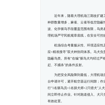
近年来，随着大理机场三期改扩建
种群数量增多，麻雀、云雀等低空隐蔽
波、化学驱鸟手段覆盖范围有限，鸟类
理机场严守民航规章底线，在安全可控
机场综合考量服从性、环境适应性
应+精准搜寻”双犬种协同体系。马犬
隐蔽鸟类。所有“在编”驱鸟犬均经过严
赶、不捕杀”的条件反射。
为把安全风险降到最低，大理机场
台申请许可，避开航空器运行间隙；作
行“1名驱鸟员+1名驯犬师+2只猎犬
间立即停止作业。针对跑道侵入、犬只
有效处置。