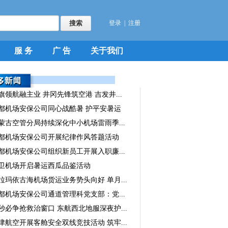
登录
|
注册
服 务
广 告
关于我们
旗领航融主业 井冈先锋筑空港 吉发井...
都机场安保公司同心战酷暑 护平安暑运
蒙古空管分局持续深化中小机场雷雨季...
都机场安保公司开展纪律作风答题活动
都机场安保公司组织新员工开展入职廉...
卫机场开启暑运西瓜品鉴活动
拉玛依古海机场货运业务势头向好 单月...
都机场安保公司通道管理科党支部：党...
秒必争抢救治窗口 东航西北地服深夜护...
津航空开展客舱安全双线竞技活动 筑牢...