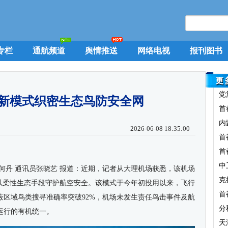
专栏
通航频道
舆情推送
网络电视
报刊图书
党
新模式织密生态鸟防安全网
首
内
2026-06-08 18:35:00
首
首
中
何丹 通讯员张晓艺 报道：
近期，记者从大理机场获悉，该机场
克
，以柔性生态手段守护航空安全。该模式于今年初投用以来，飞行
首
蔽区域鸟类搜寻准确率突破92%，机场未发生责任鸟击事件及航
分
运行的有机统一。
天