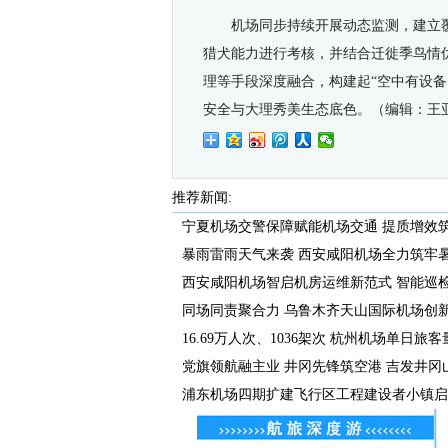
机场同步持续开展动态监测，建立
猎犬能力进行考核，并结合迁徙季鸟情
理等手段深度融合，构建起“空中有设
安全与大理秀美生态底色。
（编辑：王
推荐新闻:
宁夏机场交警保障赋能机场交通 提质增效筑牢
暴雨雷雨天气来袭 西安咸阳机场全力筑牢暑运
西安咸阳机场智启机房运维新范式 智能巡检机
同场同责聚合力 乌鲁木齐天山国际机场创新包
16.69万人次、1036架次 杭州机场单日旅客量
党旗领航融主业 井冈先锋筑空港 吉发井冈山机
浦东机场四期扩建飞行区工程建设者小镇启