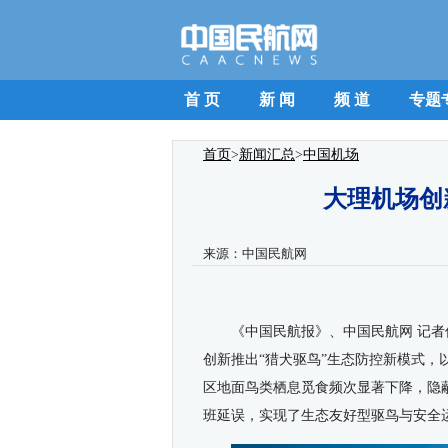
首 页
新 闻
频 道
专题
首页
>
新闻汇总
>
中国机场
大理机场创
来源：
中国民航网
《中国民航报》、中国民航网 记者
创新推出“猎犬驱鸟”生态防控新模式
区地面鸟类栖息觅食频次显著下降，隐
班延误，实现了生态友好型驱鸟与安全