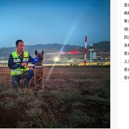
首
南
青
湖
四
东
首
上
首
首