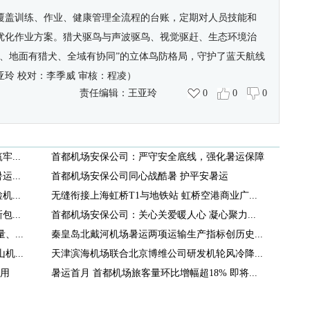
覆盖训练、作业、健康管理全流程的台账，定期对人员技能和
优化作业方案。猎犬驱鸟与声波驱鸟、视觉驱赶、生态环境治
备、地面有猎犬、全域有协同”的立体鸟防格局，守护了蓝天航线
亚玲 校对：李季威 审核：程凌）
责任编辑：
王亚玲
0
0
0
...
首都机场安保公司：严守安全底线，强化暑运保障
...
首都机场安保公司同心战酷暑 护平安暑运
...
无缝衔接上海虹桥T1与地铁站 虹桥空港商业广...
...
首都机场安保公司：关心关爱暖人心 凝心聚力...
、...
秦皇岛北戴河机场暑运两项运输生产指标创历史...
...
天津滨海机场联合北京博维公司研发机轮风冷降...
用
暑运首月 首都机场旅客量环比增幅超18% 即将...