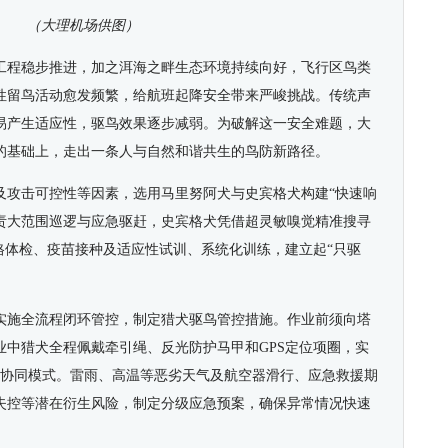
（大理机场供图）
工程稳步推进，加之洱海之畔生态环境持续向好，飞行区鸟类
性留鸟活动愈发频繁，给航班起降安全带来严峻挑战。传统声
易产生适应性，驱鸟效果逐步减弱。为破解这一安全难题，大
的基础上，走出一条人与自然和谐共生的鸟防新路径。
及攻击可控性等因素，选用马里努阿犬与史宾格犬构建“快速响
负责大范围巡逻与应急驱赶，史宾格犬凭借超灵敏嗅觉精准搜寻
格体检、疫苗接种及适应性试训、系统化训练，建立起“只驱
实施全流程闭环管控，制定猎犬驱鸟管控措施。作业前须向塔
业中猎犬全程佩戴牵引绳、反光防护马甲和GPS定位项圈，实
”人犬协同模式。雷雨、高温等恶劣天气及航空器滑行、应急救援期
失控等潜在衍生风险，制定分级应急预案，确保异常情况快速