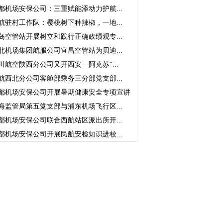
都机场安保公司：三重赋能添动力护航...
航驻村工作队：樱桃树下种辣椒，一地...
岛空管站开展树立和践行正确政绩观专...
北机场集团航服公司宜昌空管站为贝迪...
川航空陕西分公司又开西安—阿克苏“...
航西北分公司客舱部乘务三分部党支部...
都机场安保公司开展暑期健康安全专项宣讲
海监管局第五党支部与浦东机场飞行区...
都机场安保公司联合西航站区派出所开...
都机场安保公司开展民航安检知识进校...