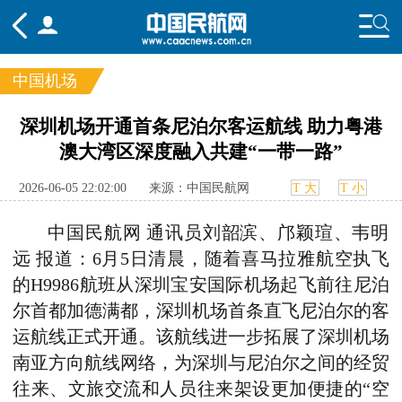
中国机场
频道
深圳机场开通首条尼泊尔客运航线 助力粤港
澳大湾区深度融入共建“一带一路”
头条
要闻
国内
国际
行业
态
航图
智库
专题
舆情
2026-06-05 22:02:00
来源：中国民航网
T 大
T 小
中国民航网 通讯员刘韶滨、邝颖瑄、韦明
远 报道：6月5日清晨，随着喜马拉雅航空执飞
的H9986航班从深圳宝安国际机场起飞前往尼泊
尔首都加德满都，深圳机场首条直飞尼泊尔的客
运航线正式开通。该航线进一步拓展了深圳机场
南亚方向航线网络，为深圳与尼泊尔之间的经贸
往来、文旅交流和人员往来架设更加便捷的“空