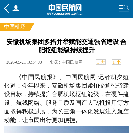
中国机场
频道
安徽机场集团多措并举赋能交通强省建设 合
肥枢纽能级持续提升
头条
要闻
国内
国际
行业
态
航图
智库
专题
舆情
2026-05-21 10:34:00
来源：中国民航网
T 大
T 小
《中国民航报》、中国民航网 记者胡夕姮
报道：今年以来，安徽机场集团紧扣交通强省建
设目标，持续提升合肥机场枢纽能级，在硬件建
设、航线网络、服务品质及国产大飞机投用等方
面取得积极进展，为长三角一体化发展注入航空
动能，让市民出行更加便捷。