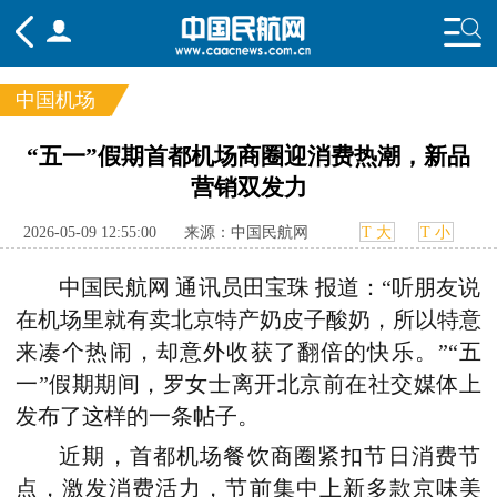
中国机场
频道
“五一”假期首都机场商圈迎消费热潮，新品
营销双发力
头条
要闻
国内
国际
行业
态
航图
智库
专题
舆情
2026-05-09 12:55:00
来源：中国民航网
T 大
T 小
中国民航网 通讯员田宝珠 报道：“听朋友说
在机场里就有卖北京特产奶皮子酸奶，所以特意
来凑个热闹，却意外收获了翻倍的快乐。”“五
一”假期期间，罗女士离开北京前在社交媒体上
发布了这样的一条帖子。
近期，首都机场餐饮商圈紧扣节日消费节
点，激发消费活力，节前集中上新多款京味美