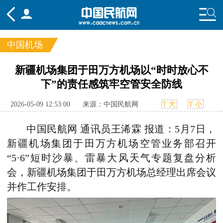
中国机场
频道
新疆机场集团于田万方机场以“时时放心不
下”的责任感筑牢空管安全防线
头条
要闻
国内
国际
行业
态
航图
智库
专题
舆情
2026-05-09 12:53:00
来源：中国民航网
T 大
T 小
中国民航网 通讯员王浠霖 报道：5月7日，
新疆机场集团于田万方机场空管业务部召开
“5·6”短时沙暴、雷暴大风天气专题复盘分析
会，新疆机场集团于田万方机场总经理出席会议
并作工作安排。