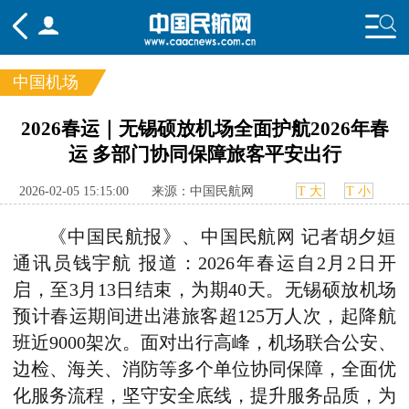
中国机场
频道
2026春运｜无锡硕放机场全面护航2026年春
运 多部门协同保障旅客平安出行
头条
要闻
国内
国际
行业
态
航图
智库
专题
舆情
2026-02-05 15:15:00
来源：中国民航网
T 大
T 小
《中国民航报》、中国民航网 记者胡夕姮
通讯员钱宇航 报道：2026年春运自2月2日开
启，至3月13日结束，为期40天。无锡硕放机场
预计春运期间进出港旅客超125万人次，起降航
班近9000架次。面对出行高峰，机场联合公安、
边检、海关、消防等多个单位协同保障，全面优
化服务流程，坚守安全底线，提升服务品质，为