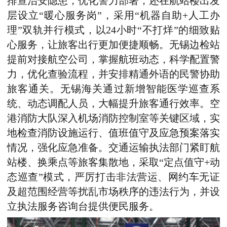
排查治安隐患，优化警力部署，
还
在航站楼出发
层设立“暖心服务岗”，采用“机器自助+人工办
理”双轨并行模式，以24小时“不打烊”的细致贴
心服务，让旅客出行更加便捷顺畅。无锡边检站
提前对接航空公司，掌握航班动态，科学配置警
力，优化查验流程，并安排精通外语的民警协助
旅客通关。无锡海关通过新增智能医学巡查系
统、动态调配人员，
大幅
提升旅客通行效率。空
港消防大队深入机场消防控制室等关键区域，实
地检查消防设施运行、值班值守及应急预案落实
情况
，
强化应急准备。交通运输执法部门紧盯航
站楼、换乘点等旅客集散地，采取“定点值守+动
态巡查”模式，严厉打击非法营运、网约车无证
及超范围经营等扰乱市场秩序的违法行为，并设
立执法服务咨询台提供便民服务。