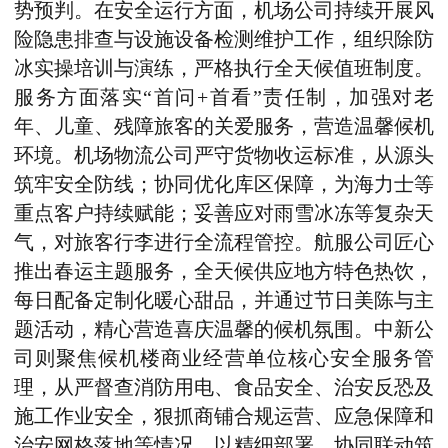
势预判
。
在安全运行方面，
机场公司持续
开展风
险隐患排查与设施设备
检测
维护
工作
，组织除防
冰
实操培训与
演练，严格执行
全天候
值班制度。
服务方面落实“首问+首看”责任制，加强对老
年、儿童、残障旅客的关爱服务，营造温馨候机
环境。机场物流公司严守货物收运标准，从源头
筑牢安全防线；协同优化库区保障，为海力士等
重点客户持续赋能
；
妥善应对雨雪冰冻等
复杂
天
气
，
对
旅客行李
进行
全流程管控
。
航服公司
匠心
推出春运主题服务，全天候供应地方
特色
热饮
，
每日配备定制化暖心甜品
，并通过节日美陈与主
题活动，精心营造喜庆温馨的候机氛围
。中新公
司则聚焦候机楼商业经营单位核心安全服务管
理，从严督查消防用电、食品安全、治安反恐及
施工作业安全，狠抓商铺合规运营、应急保障
和
治安网格落地
等情况，
以精细部署、协同联动筑