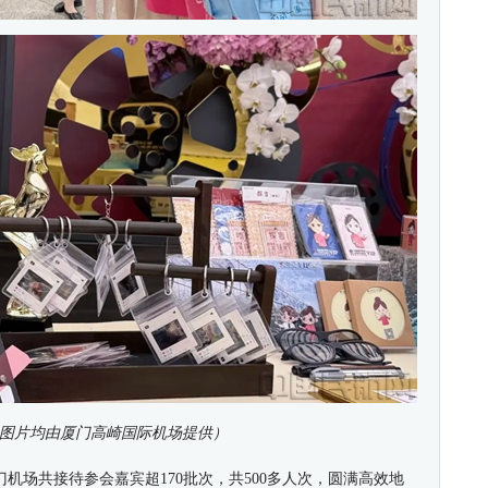
图片均由厦门高崎国际机场提供）
门机场
共接待参会嘉宾超170批次
，共5
00多人次，圆满高效地