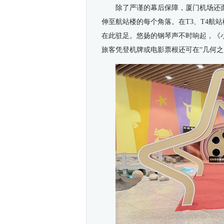
除了严谨的幕后保障，
厦门机场
还
伸至航站楼的每个角落。在T3、T4航
在此驻足
。
悠扬的钢琴声不时响起，《
旅客凭登机牌或电影票根还可在“几何之厦