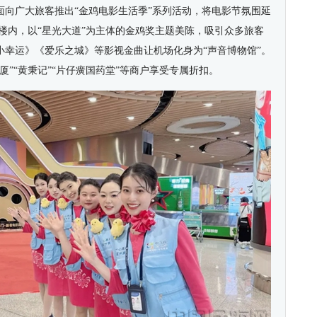
面向广大旅客推出
“
金鸡电影生活季
”
系列活动，将电影节氛围延
站楼内，以“星光大道”为主体的金鸡奖主题美陈
，
吸引众多旅客
小幸运》《爱乐之城》等影视金曲让机场化身为“声音博物馆”
。
”“黄秉记”“片仔癀国药堂”等商户享受专属折扣。