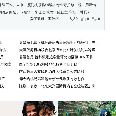
保障
工作
。未来，
厦门机场
将继续以专业守护每一程，用温情
的
难忘回忆
。
（编辑：李佳洹
校对：陈虹莹 审核：韩磊）
责任编辑：
李佳洹
0
0
0
、...
秦皇岛北戴河机场暑运两项运输生产指标创历史...
...
天津滨海机场联合北京博维公司研发机轮风冷降...
用
暑运首月 首都机场旅客量环比增幅超18% 即将...
运保障
西宁机场T3航站楼登机服务全新升级
陕西第三大支线机场进入拟命名公告阶段
...
德令哈机场高温运维校准气象前向散射仪
...
陈刚、袁政：北京大兴国际机场临空经济区加快...