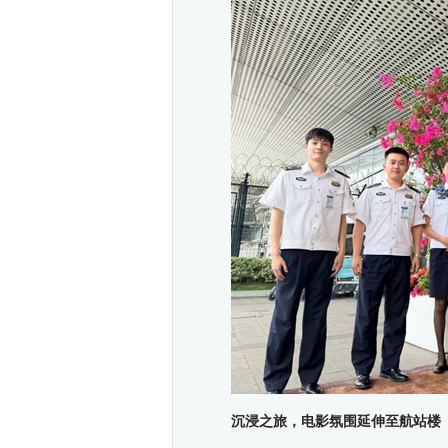
沉浸
之旅
，电影氛围延伸至航站楼