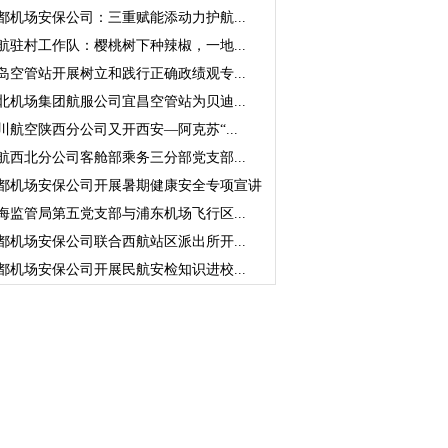
都机场安保公司：三重赋能添动力护航...
航驻村工作队：樱桃树下种辣椒，一地...
岛空管站开展树立和践行正确政绩观专...
北机场集团航服公司宜昌空管站为贝迪...
川航空陕西分公司又开西安—阿克苏“...
航西北分公司客舱部乘务三分部党支部...
都机场安保公司开展暑期健康安全专项宣讲
海监管局第五党支部与浦东机场飞行区...
都机场安保公司联合西航站区派出所开...
都机场安保公司开展民航安检知识进校...