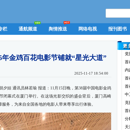
专栏
通航频道
舆情推送
网络电视
报刊图书
党
25年金鸡百花电影节铺就“星光大道”
首
内
2025-11-17 18:54:00
首
首
夕姮 通讯员林若瑜 报道：11月15日晚，第38届中国电影金鸡
中
电影节闭幕式在厦门举行。在这场光影交织的盛会背后，厦门高崎
克
障服务，为来自全国各地的电影人带来尊享出行体验。
首
分
天