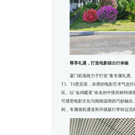
尊享礼遇，打造
电影级
出行体验
厦门
机场
致力于打造“集专属礼遇
T3、T4贵宾室，浓厚的电影艺术气息扑
区。以“金鸡暖茗”命名的中医药材特调
可感受电影文化与闽南温情的巧妙融合
则
，
专属值机通道
和升级版
行李转运流