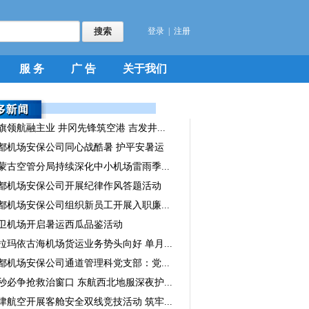
登录
|
注册
服 务
广 告
关于我们
旗领航融主业 井冈先锋筑空港 吉发井...
都机场安保公司同心战酷暑 护平安暑运
蒙古空管分局持续深化中小机场雷雨季...
都机场安保公司开展纪律作风答题活动
都机场安保公司组织新员工开展入职廉...
卫机场开启暑运西瓜品鉴活动
拉玛依古海机场货运业务势头向好 单月...
都机场安保公司通道管理科党支部：党...
秒必争抢救治窗口 东航西北地服深夜护...
津航空开展客舱安全双线竞技活动 筑牢...