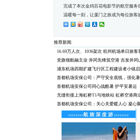
完成了本
次
金鸡百花电影节的航空服务
温暖每一刻，让厦门
之旅
成为每位旅客
推荐新闻:
16.69万人次、1036架次 杭州机场单日旅客量
党旗领航融主业 井冈先锋筑空港 吉发井冈山机
浦东机场四期扩建飞行区工程建设者小镇启
首都机场安保公司：严守安全底线，强化暑
首都机场安保公司同心战酷暑 护平安暑运
无缝衔接上海虹桥T1与地铁站 虹桥空港商业广
首都机场安保公司：关心关爱暖人心 凝心聚力