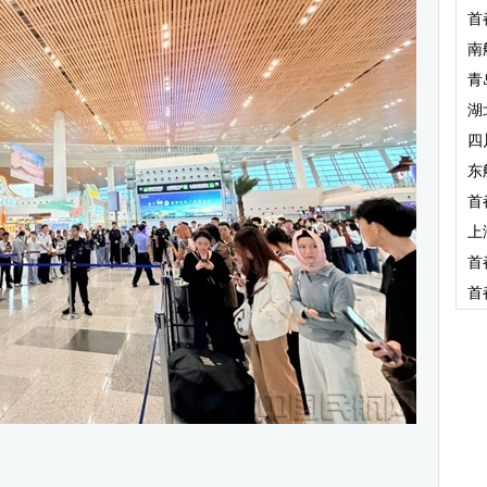
首
南
青
湖
四
东
首
上
首
首