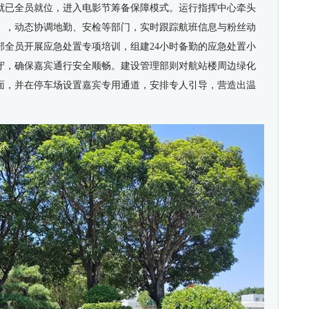
就
已
全员就位，进入
电影节筹备保障
模式
。运行指挥中心牵头
》，动态协调地勤、安检等部门，实时跟踪航班信息与粉丝动
部全员开展应急处置专项培训，组建24小时备勤
的
应急处置小
守，确保嘉宾通行安全顺畅。建设管理部则对航站楼周边绿化
面，
并在
停车场设置嘉宾专用通道
，
安排专人引导，营造出温