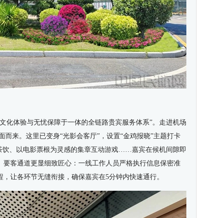
、文化体验与无忧保障于一体的全链路贵宾服务体系”
。
走进机场
面而来。这里已变身“光影会客厅”，设置“金鸡报晓”主题打卡
茶饮
、
以电影票根为灵感的集章互动游戏……嘉宾在候机间隙即
。要客通道更显细致匠心：
一线
工作人员严格执行信息保密准
程
，
让各
环节无缝衔接
，
确保嘉宾在5分钟内快速通行。