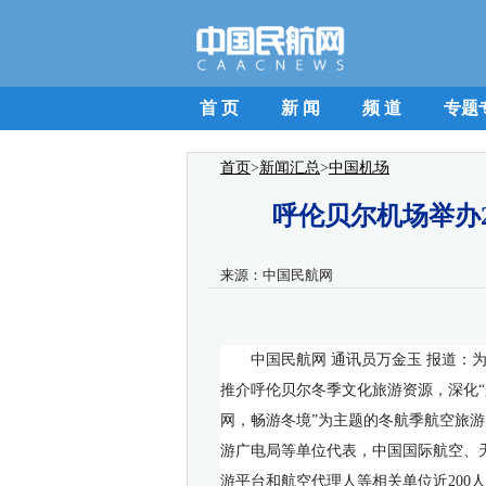
首 页
新 闻
频 道
专题
首页
>
新闻汇总
>
中国机场
呼伦贝尔机场举办
来源：
中国民航网
中国民航网 通讯员
万金玉
报道：为
推介呼伦贝尔冬季文化旅游资源，深化“
网，畅游冬境”为主题的冬航季航空旅
游广电局等单位代表，中国国际航空、
游平台和航空代理人等相关单位近
200
人