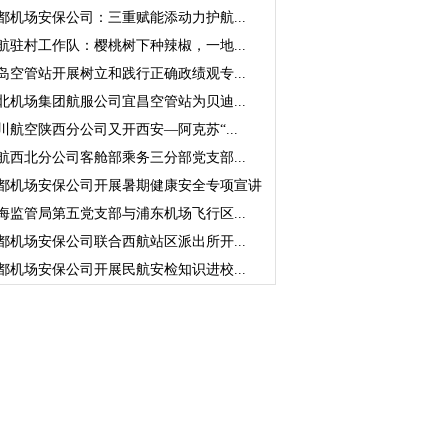
都机场安保公司：三重赋能添动力护航...
航驻村工作队：樱桃树下种辣椒，一地...
岛空管站开展树立和践行正确政绩观专...
北机场集团航服公司宜昌空管站为贝迪...
川航空陕西分公司又开西安—阿克苏“...
航西北分公司客舱部乘务三分部党支部...
都机场安保公司开展暑期健康安全专项宣讲
海监管局第五党支部与浦东机场飞行区...
都机场安保公司联合西航站区派出所开...
都机场安保公司开展民航安检知识进校...