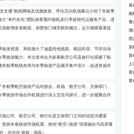
首
“支支通”航线网络及优惠政策。呼伦贝尔机场重点介绍了冬航季
南
推介“有约在先”团队旅客预约值机及行李提前托运服务产品，进
青
机场新增多条航线，加密热门城市航班频次，运力规模显著提
湖
。
四
东
季旅游资源，系统推介了涵盖特色线路、精品民宿、节庆活动
首
冬季旅游魅力。本次发布会为多家航空公司及旅行社搭建了航
上
绕冬航季航线布局与冬季旅游产品展开集中宣介，促进资源共
首
首
了冬航季航空旅游产品对接会。机场、航空公司、文旅部门、
冬季旅游市场合作机遇进行深入交流与探讨，进一步凝聚合作
机场公司、航空公司、旅行社及文旅部门之间的信息沟通渠
、抢抓冬春旅游市场机遇、推动“航空
+
旅游”深度融合与高质量
对：许浩存 审核：韩磊）