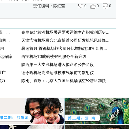
责任编辑：
陈虹莹
0
0
0
、...
秦皇岛北戴河机场暑运两项运输生产指标创历史...
...
天津滨海机场联合北京博维公司研发机轮风冷降...
用
暑运首月 首都机场旅客量环比增幅超18% 即将...
运保障
西宁机场T3航站楼登机服务全新升级
陕西第三大支线机场进入拟命名公告阶段
...
德令哈机场高温运维校准气象前向散射仪
...
陈刚、袁政：北京大兴国际机场临空经济区加快...