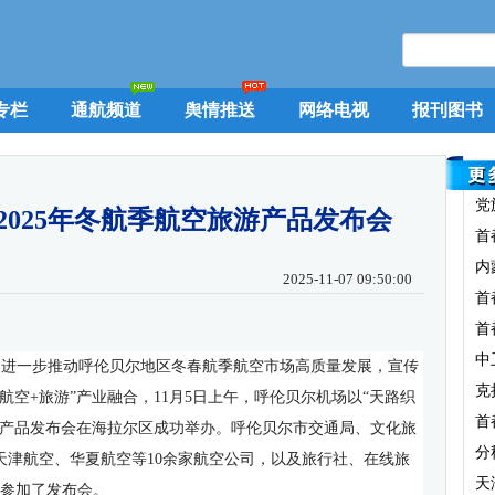
专栏
通航频道
舆情推送
网络电视
报刊图书
党
2025年冬航季航空旅游产品发布会
首
内
2025-11-07 09:50:00
首
首
中
进一步推动呼伦贝尔地区冬春航季航空市场高质量发展，宣传
克
航空
+
旅游”产业融合，
11
月
5
日上午，呼伦贝尔机场以“天路织
首
游产品发布会在海拉尔区成功举办。呼伦贝尔市交通局、文化旅
分
天津航空、华夏航空等
10
余家航空公司，以及旅行社、在线旅
天
参加了发布会。