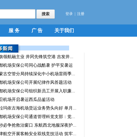
登录
|
注册
服 务
广 告
关于我们
旗领航融主业 井冈先锋筑空港 吉发井...
都机场安保公司同心战酷暑 护平安暑运
蒙古空管分局持续深化中小机场雷雨季...
都机场安保公司开展纪律作风答题活动
都机场安保公司组织新员工开展入职廉...
卫机场开启暑运西瓜品鉴活动
拉玛依古海机场货运业务势头向好 单月...
都机场安保公司通道管理科党支部：党...
秒必争抢救治窗口 东航西北地服深夜护...
津航空开展客舱安全双线竞技活动 筑牢...