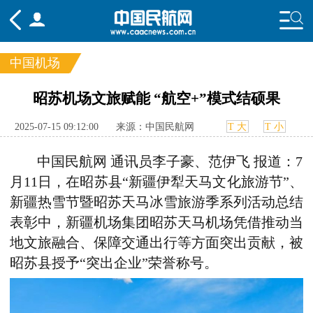
中国机场
频道
昭苏机场文旅赋能 “航空+”模式结硕果
头条
要闻
国内
国际
行业
2025-07-15 09:12:00
来源：中国民航网
T 大
T 小
态
航图
智库
专题
舆情
中国民航网
通讯员李子豪、范伊飞
报道：7
月11日，在昭苏县“新疆伊犁天马文化旅游节”、
新疆热雪节暨昭苏天马冰雪旅游季系列活动总结
表彰中，新疆机场集团昭苏天马机场凭借推动当
地文旅融合、保障交通出行等方面突出贡献，被
昭苏县授予“突出企业”荣誉称号。