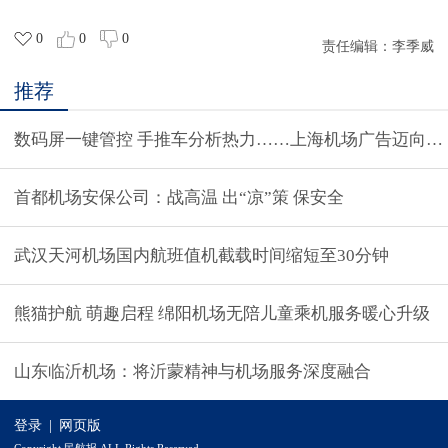
0
0
0
责任编辑：
李季威
推荐
数码屏一键管控 手推车分析热力……上海机场广告迈向“万
首都机场安保公司：战高温 出“凉”策 保安全
武汉天河机场国内航班值机截载时间缩短至30分钟
熊猫护航 萌趣启程 绵阳机场无陪儿童乘机服务暖心升级
山东临沂机场：将沂蒙精神与机场服务深度融合
登录
|
网页版
Copyright 民航报 ALL Rights Reserved