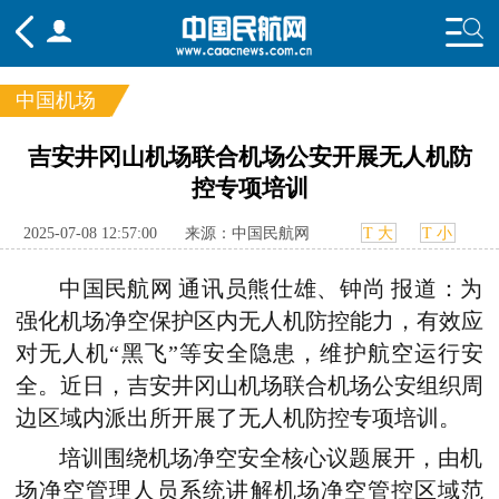
中国机场
频道
吉安井冈山机场联合机场公安开展无人机防
控专项培训
头条
要闻
国内
国际
行业
态
航图
智库
专题
舆情
2025-07-08 12:57:00
来源：中国民航网
T 大
T 小
中国民航网
通讯员熊仕雄、钟尚
报道：为
强化机场净空保护区内无人机防控能力，有效应
对无人机“黑飞”等安全隐患，维护航空运行安
全。近日，吉安井冈山机场联合机场公安组织周
边区域内派出所开展了无人机防控专项培训。
培训围绕机场净空安全核心议题展开，由机
场净空管理人员系统讲解机场净空管控区域范