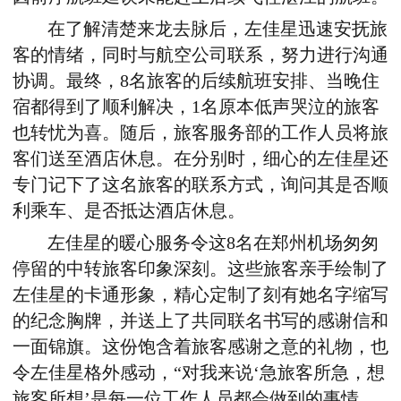
在了解清楚来龙去脉后，左佳星迅速安抚旅
客的情绪，同时与航空公司联系，努力进行沟通
协调。最终，
8
名旅客的后续航班安排、当晚住
宿都得到了顺利解决，
1
名原本低声哭泣的旅客
也转忧为喜。随后，旅客服务部的工作人员将旅
客们送至酒店休息。在分别时，细心的左佳星还
专门记下了这名旅客的联系方式，询问其是否顺
利乘车、是否抵达酒店休息。
左佳星的暖心服务令这
8
名在郑州机场匆匆
停留的中转旅客印象深刻。这些旅客亲手绘制了
左佳星的卡通形象，精心定制了刻有她名字缩写
的纪念胸牌，并送上了共同联名书写的感谢信和
一面锦旗。这份饱含着旅客感谢之意的礼物，也
令左佳星格外感动，“对我来说‘急旅客所急，想
旅客所想’是每一位工作人员都会做到的事情，