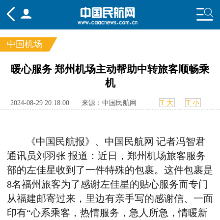
中国机场
频道
暖心服务 郑州机场主动帮助中转旅客顺畅乘
机
头条
要闻
国内
国际
行业
态
航图
智库
专题
舆情
2024-08-29 20:18:00
来源：中国民航网
T 大
T 小
《中国民航报》、中国民航网
记者冯智君
通讯员刘羽张 报道：近日，郑州机场旅客服务
部的左佳星收到了一件特殊的包裹。这件包裹是
8
名福州旅客为了感谢左佳星的贴心服务而专门
从福建邮寄过来，里边有亲手写的感谢信、一面
印有“心系乘客，热情服务，急人所急，情暖新