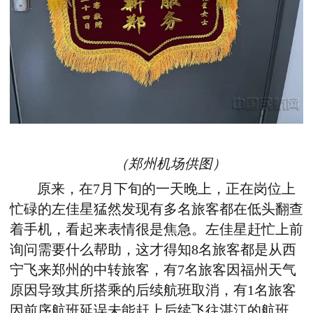
（郑州机场供图）
原来，在
7
月下旬的一天晚上，正在岗位上
忙碌的左佳星猛然发现有多名旅客都在低头翻查
着手机，看起来表情很是焦急。左佳星赶忙上前
询问需要什么帮助，这才得知
8
名旅客都是从西
宁飞来郑州的中转旅客，有
7
名旅客因福州天气
原因导致其所搭乘的后续航班取消，有
1
名旅客
因前序航班延误未能赶上后续飞往湛江的航班。