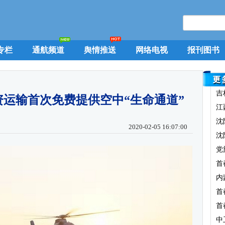
专栏
通航频道
舆情推送
网络电视
报刊图书
吉
运输首次免费提供空中“生命通道”
江
沈
2020-02-05 16:07:00
沈
党
首
内
首
首
中