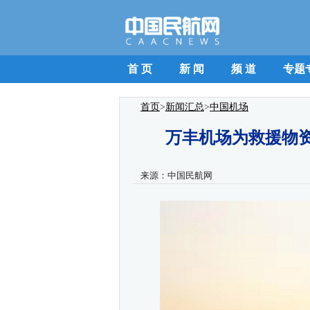
首 页
新 闻
频 道
专题
首页
>
新闻汇总
>
中国机场
万丰机场为救援物资
来源：
中国民航网