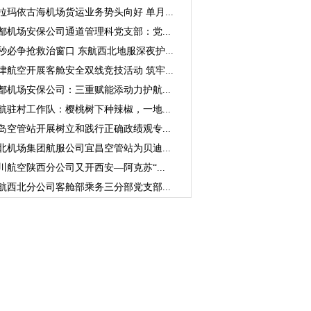
拉玛依古海机场货运业务势头向好 单月...
都机场安保公司通道管理科党支部：党...
秒必争抢救治窗口 东航西北地服深夜护...
津航空开展客舱安全双线竞技活动 筑牢...
都机场安保公司：三重赋能添动力护航...
航驻村工作队：樱桃树下种辣椒，一地...
岛空管站开展树立和践行正确政绩观专...
北机场集团航服公司宜昌空管站为贝迪...
川航空陕西分公司又开西安—阿克苏“...
航西北分公司客舱部乘务三分部党支部...