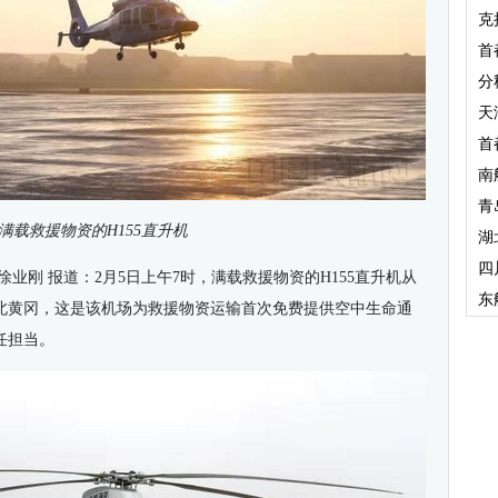
克
首
分
天
首
南
青
满载救援物资的H155直升机
湖
四
业刚 报道：2月5日上午7时，满载救援物资的H155直升机从
东
北黄冈，这是该机场为救援物资运输首次免费提供空中生命通
任担当。