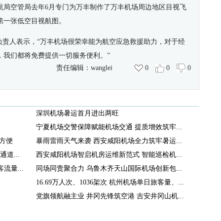
航局空管局去年6月专门为万丰制作了万丰机场周边地区目视飞
第一张低空目视航图。
负责人表示，“万丰机场很荣幸能为航空应急救援助力，对于经
，我们都将免费提供一切服务便利。”
责任编辑：
wanglei
0
0
0
深圳机场暑运首月进出两旺
宁夏机场交警保障赋能机场交通 提质增效筑牢...
方便
暴雨雷雨天气来袭 西安咸阳机场全力筑牢暑运...
道...
西安咸阳机场智启机房运维新范式 智能巡检机...
量...
同场同责聚合力 乌鲁木齐天山国际机场创新包...
16.69万人次、1036架次 杭州机场单日旅客量、...
党旗领航融主业 井冈先锋筑空港 吉安井冈山机...