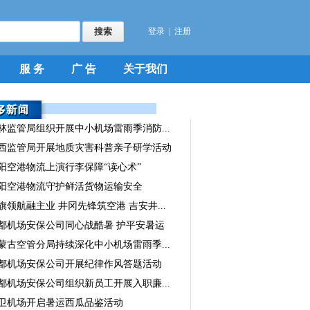
登录
|
注册
服 务
广 告
关于我们
林监管局组织开展中小机场雷雨季消防...
西监管局开展地质灾害科普亲子研学活动
阳空港物流上演行李保障“读心术”
阳空港物流守护鲜活货物运输安全
旗领航融主业 井冈先锋筑空港 吉安井...
都机场安保公司同心战酷暑 护平安暑运
蒙古空管分局持续深化中小机场雷雨季...
都机场安保公司开展纪律作风答题活动
都机场安保公司组织新员工开展入职廉...
卫机场开启暑运西瓜品鉴活动