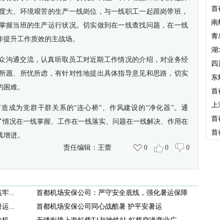
首
度大、环境艰苦的生产一线岗位，与一线职工一起跟岗带班，
南
掌握当班的生产运行状况。切实做到在一线查找问题，在一线
青
作提升工作质效的主战场。
湖
众沟通交流，认真听取员工对近期工作情况的介绍，对业务经
四
所愿、所忧所虑，有针对性地提出具体指导意见和思路，切实
东
的困难。
首
上
打造成为党群干群关系的“连心桥”、作风建设的“净化器”。通
首
现了情况在一线掌握、工作在一线落实、问题在一线解决、作用在
首
线增进。
责任编辑：
王蕾
0
0
0
...
首都机场安保公司：严守安全底线，强化暑运保障
...
首都机场安保公司同心战酷暑 护平安暑运