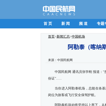
首 页
新 闻
频 道
专题
首页
>
新闻汇总
>
中国机场
阿勒泰（喀纳斯
来源：
中国民航网
中国民航网 通讯员张学刚 报道：
份证”......
当你进入阿勒泰机场，总能在各基
岗位为旅客或飞行安全保驾护航。
阿勒泰机场始终坚持以上率下，从