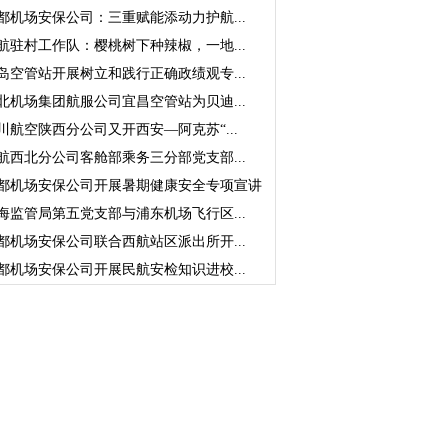
都机场安保公司：三重赋能添动力护航...
航驻村工作队：樱桃树下种辣椒，一地...
岛空管站开展树立和践行正确政绩观专...
北机场集团航服公司宜昌空管站为贝迪...
川航空陕西分公司又开西安—阿克苏“...
航西北分公司客舱部乘务三分部党支部...
都机场安保公司开展暑期健康安全专项宣讲
海监管局第五党支部与浦东机场飞行区...
都机场安保公司联合西航站区派出所开...
都机场安保公司开展民航安检知识进校...