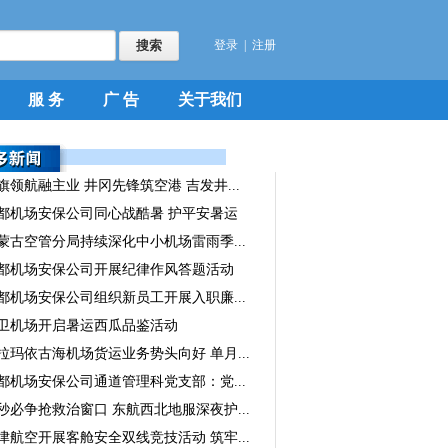
登录
|
注册
服 务
广 告
关于我们
旗领航融主业 井冈先锋筑空港 吉发井...
都机场安保公司同心战酷暑 护平安暑运
蒙古空管分局持续深化中小机场雷雨季...
都机场安保公司开展纪律作风答题活动
都机场安保公司组织新员工开展入职廉...
卫机场开启暑运西瓜品鉴活动
拉玛依古海机场货运业务势头向好 单月...
都机场安保公司通道管理科党支部：党...
秒必争抢救治窗口 东航西北地服深夜护...
津航空开展客舱安全双线竞技活动 筑牢...