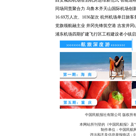
西安咸阳机场智启机房运维新范式 智能巡检机
同场同责聚合力 乌鲁木齐天山国际机场创新包
16.69万人次、1036架次 杭州机场单日旅客量
党旗领航融主业 井冈先锋筑空港 吉发井冈山机
浦东机场四期扩建飞行区工程建设者小镇启
中国民航报社有限公司 版权所
本网站所刊登的《中国民航报》及“
制作单位：中国民航网 办公
违法和不良信息举报电话：010-67