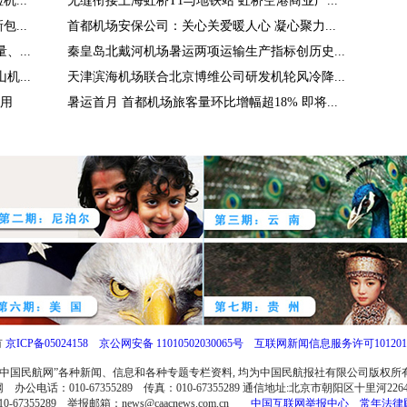
...
无缝衔接上海虹桥T1与地铁站 虹桥空港商业广...
...
首都机场安保公司：关心关爱暖人心 凝心聚力...
、...
秦皇岛北戴河机场暑运两项运输生产指标创历史...
...
天津滨海机场联合北京博维公司研发机轮风冷降...
用
暑运首月 首都机场旅客量环比增幅超18% 即将...
有
京ICP备05024158
京公网安备 11010502030065号
互联网新闻信息服务许可1012017
中国民航网”各种新闻、信息和各种专题专栏资料, 均为中国民航报社有限公司版权
电话：010-67355289 传真：010-67355289 通信地址:北京市朝阳区十里河2264
355289 举报邮箱：news@caacnews.com.cn
中国互联网举报中心
常年法律