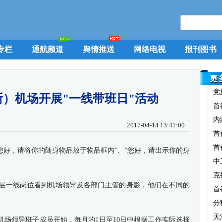
专栏
通航频道
舆情推送
网络电视
报刊图书
党
）机场开展"一线带班日"活动
首
内
2017-04-14 13:41:00
首
首
“您好，请将你的随身物品放于物品框内”、“您好，请出示你的身
中
克
层一线岗位看到机场领导及各部门主管的身影，他们在不同的
首
分
天
机场领导班子成员开始，每月的1日至10日中根据工作实际选择