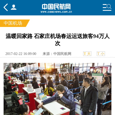
中国机场
频道
温暖回家路 石家庄机场春运运送旅客94万人
次
头条
要闻
国内
国际
行业
态
航图
智库
专题
舆情
2017-02-22 16:09:00
来源：中国民航网
T 大
T 小