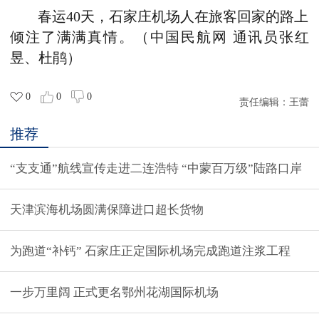
春运40天，石家庄机场人在旅客回家的路上
倾注了满满真情。（中国民航网 通讯员张红
昱、杜鹃）
0
0
0
责任编辑：
王蕾
推荐
“支支通”航线宣传走进二连浩特 “中蒙百万级”陆路口岸
天津滨海机场圆满保障进口超长货物
为跑道“补钙” 石家庄正定国际机场完成跑道注浆工程
一步万里阔 正式更名鄂州花湖国际机场