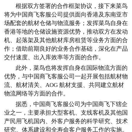
根据双方签署的
合作框架协议
，接下来菜鸟
将为
中国商飞客服公司提供面向香港及东南亚市
场配套的航材仓储与物流服务；
发挥菜鸟自身在
香港等地的仓储设施资源优势，
推动
双方
在发动
机、起落架及其他航材库房租赁等业务方面的合
作；借助前期良好的业务合作基础，深化在产品
交付速度、出入库效率等方面的合作。
此外，菜鸟也将发挥自身在国际物流方面的
优势，与
中国商飞客服公司
一起
开展包括航材物
流、航材清关、AOG 航材支援、共同建立航材
物流网络等
方面的
合作。
据悉，
中国商飞客服公司为中国商飞下辖
企
业之一，
主要承担大型客机、支线客机及其他国
产民用飞机国内、外客户服务的科学研究、技术
研究、体系建设和全寿命客户服务工作的实施。