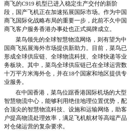
商飞的C919
机型已
进入稳定生产交付的新阶
段，国产飞机正在加速
拓展国际市场。
作为中国
商飞国际化战略布局的重要一步
，此前不久
中国
商飞客户服务香港办事处也正式揭牌成立。
菜鸟领先的
全球智慧物流网络
，则有望为
中
国商飞
拓展海外市场提供新助力。目前，菜鸟已
形成
全球供应链、全球物流科技
、全
球快递等业
务
板块
。
其中，
菜鸟全球供应链
已在
全球运营
数
十
万平方米海外仓，
并
在18个国家和地区提供专
业服务
。
在中国香港，菜鸟位踞香港国际机场的大型
智慧物流中心，能够利用绝佳地理位置优势，配
合顶尖的智慧物流科技、设施和运输网络，助客
户提高物流处理效率
，满足飞机航材等高端产品
对仓储运营的复杂要求。