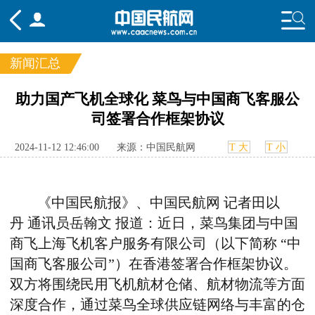
新闻汇总
频道
助力国产飞机全球化 菜鸟与中国商飞客服公
司签署合作框架协议
头条
要闻
国内
国际
行业
态
航图
智库
专题
舆情
2024-11-12 12:46:00
来源：中国民航网
T 大
T 小
《中国民航报》、中国民航网 记者田以
丹
通讯员岳翰文 报道：近日，菜鸟集团与
中国
商飞上海飞机客户服务有限公司（以下简称 “
中
国商
飞客服公司”）
在香港
签署合作框架协议
。
双方将围绕民用飞机航材仓储、航材物流等方面
深度合作，通过菜鸟全球供应链网络与丰富的仓