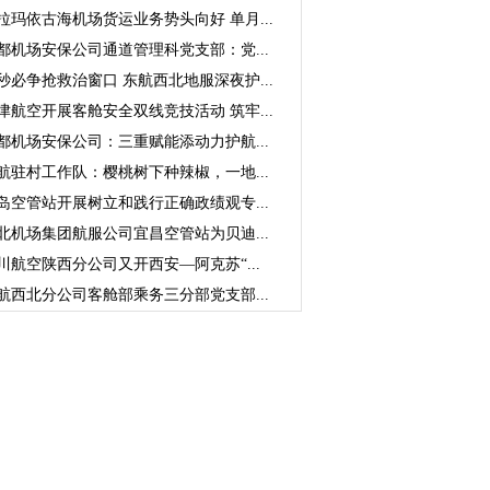
拉玛依古海机场货运业务势头向好 单月...
都机场安保公司通道管理科党支部：党...
秒必争抢救治窗口 东航西北地服深夜护...
津航空开展客舱安全双线竞技活动 筑牢...
都机场安保公司：三重赋能添动力护航...
航驻村工作队：樱桃树下种辣椒，一地...
岛空管站开展树立和践行正确政绩观专...
北机场集团航服公司宜昌空管站为贝迪...
川航空陕西分公司又开西安—阿克苏“...
航西北分公司客舱部乘务三分部党支部...