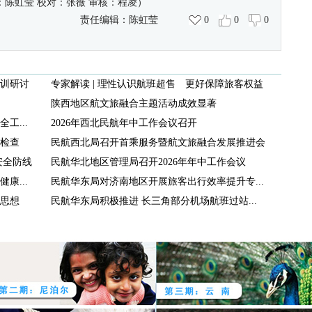
：陈虹莹
校对：张薇
审核：程凌）
责任编辑：
陈虹莹
0
0
0
训研讨
专家解读 | 理性认识航班超售 更好保障旅客权益
陕西地区航文旅融合主题活动成效显著
工...
2026年西北民航年中工作会议召开
检查
民航西北局召开首乘服务暨航文旅融合发展推进会
安全防线
民航华北地区管理局召开2026年年中工作会议
康...
民航华东局对济南地区开展旅客出行效率提升专...
思想
民航华东局积极推进 长三角部分机场航班过站...