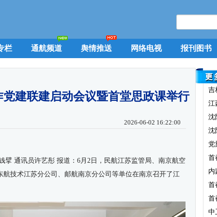
专栏
通航频道
舆情推送
网络电视
报刊图书
吉
作党建联建启动会议暨首堂思政课举行
江
沈
2026-06-02 16:22:00
沈
党
首
钱擘 通讯员许艺彤 报道：
6
月
2
日，民航江苏监管局、南京航空
内
东航技术江苏分公司、邮航南京分公司等单位在南京召开了江
首
。
首
中