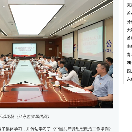
克
首
分
天
首
南
青
湖
四
东
活动现场（江苏监管局供图）
开展了集体学习，并传达学习了《中国共产党思想政治工作条例》