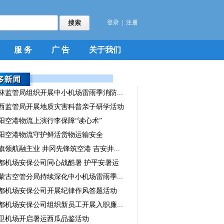
登录
|
注册
服 务
广 告
关于我们
林监管局组织开展中小机场雷雨季消防...
西监管局开展地质灾害科普亲子研学活动
阳空港物流上演行李保障“读心术”
阳空港物流守护鲜活货物运输安全
旗领航融主业 井冈先锋筑空港 吉安井...
都机场安保公司同心战酷暑 护平安暑运
蒙古空管分局持续深化中小机场雷雨季...
都机场安保公司开展纪律作风答题活动
都机场安保公司组织新员工开展入职廉...
卫机场开启暑运西瓜品鉴活动