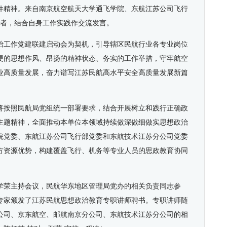
件精神。来自南京航空航天大学通飞学院、东航江苏公司飞行
者，结合自身工作实践作交流发言。
治工作党建联建启动会为契机，引导辖区民航行业各专业岗位
硬的思想作风、昂扬的精神状态、务实的工作举措，守牢航空
业高质量发展，奋力谱写江苏民航高水平安全高质量发展新篇
将按照民航局党组统一部署要求，结合开展树立和践行正确政
主题精神，全面推动本单位本领域持续做深做细做实思想政治
院党委、东航江苏公司飞行部党委和东航技术江苏分公司党委
方资源优势，构建覆盖飞行、机务等专业人员的思政教育协同
学荣主持会议，民航华东地区管理局党办的相关负责同志参
专家颁发了江苏民航思想政治教育专职讲师聘书。专职讲师随
公司、京东航空、邮航南京分公司、东航技术江苏分公司的相